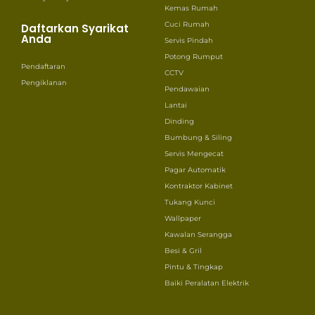
Kemas Rumah
Cuci Rumah
Daftarkan Syarikat
Anda
Servis Pindah
Potong Rumput
Pendaftaran
CCTV
Pengiklanan
Pendawaian
Lantai
Dinding
Bumbung & Siling
Servis Mengecat
Pagar Automatik
Kontraktor Kabinet
Tukang Kunci
Wallpaper
Kawalan Serangga
Besi & Gril
Pintu & Tingkap
Baiki Peralatan Elektrik