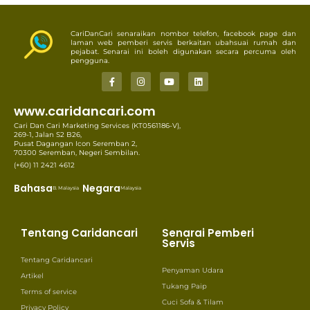
CariDanCari senaraikan nombor telefon, facebook page dan
laman web pemberi servis berkaitan ubahsuai rumah dan
pejabat. Senarai ini boleh digunakan secara percuma oleh
pengguna.
www.caridancari.com
Cari Dan Cari Marketing Services (KT0561186-V),
269-1, Jalan S2 B26,
Pusat Dagangan Icon Seremban 2,
70300 Seremban, Negeri Sembilan.
(+60) 11 2421 4612
Bahasa
Negara
B. Malaysia
Malaysia
Tentang Caridancari
Senarai Pemberi
Servis
Tentang Caridancari
Penyaman Udara
Artikel
Tukang Paip
Terms of service
Cuci Sofa & Tilam
Privacy Policy