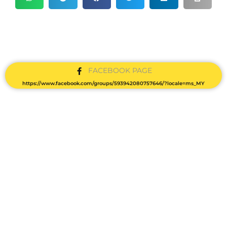
FACEBOOK PAGE
https://www.facebook.com/groups/593942080757646/?locale=ms_MY