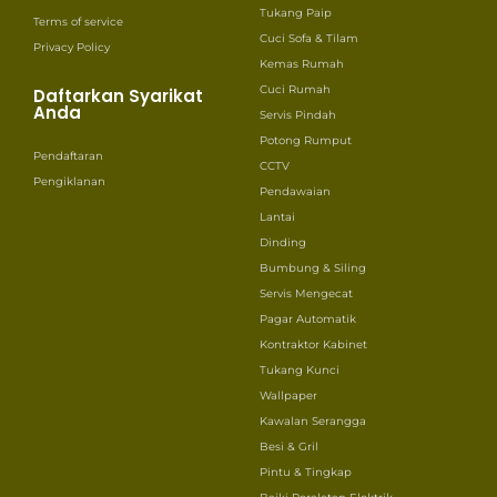
Tukang Paip
Terms of service
Cuci Sofa & Tilam
Privacy Policy
Kemas Rumah
Cuci Rumah
Daftarkan Syarikat
Anda
Servis Pindah
Potong Rumput
Pendaftaran
CCTV
Pengiklanan
Pendawaian
Lantai
Dinding
Bumbung & Siling
Servis Mengecat
Pagar Automatik
Kontraktor Kabinet
Tukang Kunci
Wallpaper
Kawalan Serangga
Besi & Gril
Pintu & Tingkap