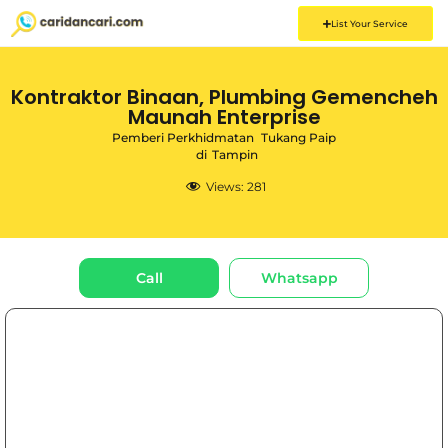
List Your Service
Kontraktor Binaan, Plumbing Gemencheh
Maunah Enterprise
Pemberi Perkhidmatan
Tukang Paip
di
Tampin
Views:
281
Call
Whatsapp