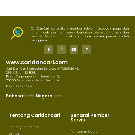
CariDanCari senaraikan nombor telefon, facebook page dan
laman web pemberi servis berkaitan ubahsuai rumah dan
pejabat. Senarai ini boleh digunakan secara percuma oleh
pengguna.
www.caridancari.com
Cari Dan Cari Marketing Services (KT0561186-V),
269-1, Jalan S2 B26,
Pusat Dagangan Icon Seremban 2,
70300 Seremban, Negeri Sembilan.
(+60) 11 2421 4612
Bahasa
Negara
B. Malaysia
Malaysia
Tentang Caridancari
Senarai Pemberi
Servis
Tentang Caridancari
Penyaman Udara
Artikel