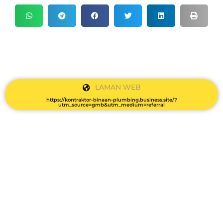
LAMAN WEB
https://kontraktor-binaan-plumbing.business.site/?
utm_source=gmb&utm_medium=referral