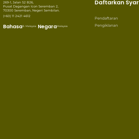
Daftarkan Syar
269-1, Jalan S2 B26,
Pusat Dagangan Icon Seremban 2,
70300 Seremban, Negeri Sembilan.
(+60) 11 2421 4612
Pendaftaran
Bahasa
Negara
Pengiklanan
B. Malaysia
Malaysia