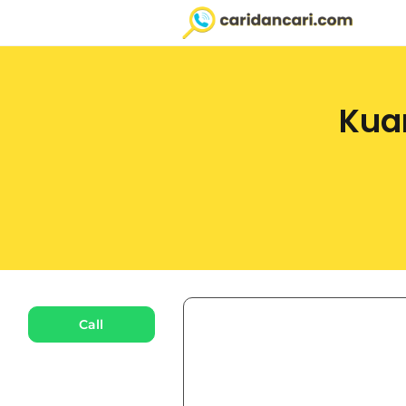
Kua
Call