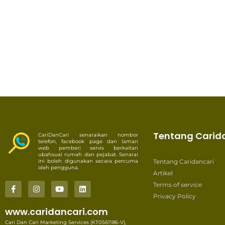
Tentang Carid
CariDanCari senaraikan nombor
telefon, facebook page dan laman
web pemberi servis berkaitan
ubahsuai rumah dan pejabat. Senarai
ini boleh digunakan secara percuma
Tentang Caridancari
oleh pengguna.
Artikel
Terms of service
Privacy Policy
www.caridancari.com
Cari Dan Cari Marketing Services (KT0561186-V),