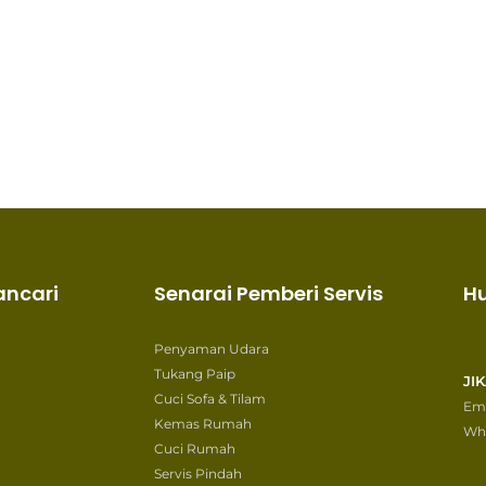
ancari
Senarai Pemberi Servis
H
Penyaman Udara
Tukang Paip
JI
Cuci Sofa & Tilam
Ema
Kemas Rumah
Wh
Cuci Rumah
Servis Pindah