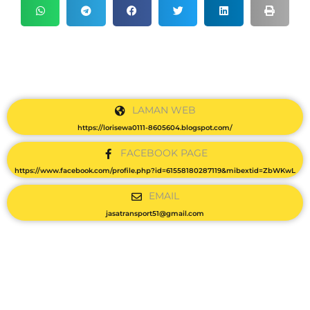
LAMAN WEB
https://lorisewa0111-8605604.blogspot.com/
FACEBOOK PAGE
https://www.facebook.com/profile.php?id=61558180287119&mibextid=ZbWKwL
EMAIL
jasatransport51@gmail.com