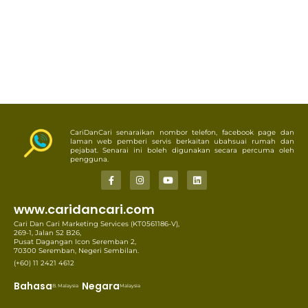
CariDanCari senaraikan nombor telefon, facebook page dan
laman web pemberi servis berkaitan ubahsuai rumah dan
pejabat. Senarai ini boleh digunakan secara percuma oleh
pengguna.
www.caridancari.com
Cari Dan Cari Marketing Services (KT0561186-V),
269-1, Jalan S2 B26,
Pusat Dagangan Icon Seremban 2,
70300 Seremban, Negeri Sembilan.
(+60) 11 2421 4612
Bahasa
Negara
B. Malaysia
Malaysia