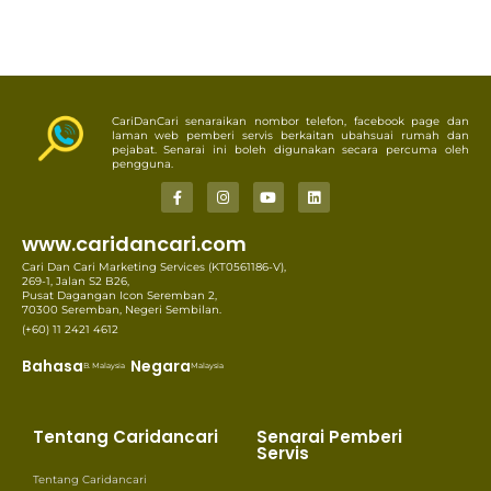
CariDanCari senaraikan nombor telefon, facebook page dan
laman web pemberi servis berkaitan ubahsuai rumah dan
pejabat. Senarai ini boleh digunakan secara percuma oleh
pengguna.
www.caridancari.com
Cari Dan Cari Marketing Services (KT0561186-V),
269-1, Jalan S2 B26,
Pusat Dagangan Icon Seremban 2,
70300 Seremban, Negeri Sembilan.
(+60) 11 2421 4612
Bahasa
Negara
B. Malaysia
Malaysia
Tentang Caridancari
Senarai Pemberi
Servis
Tentang Caridancari