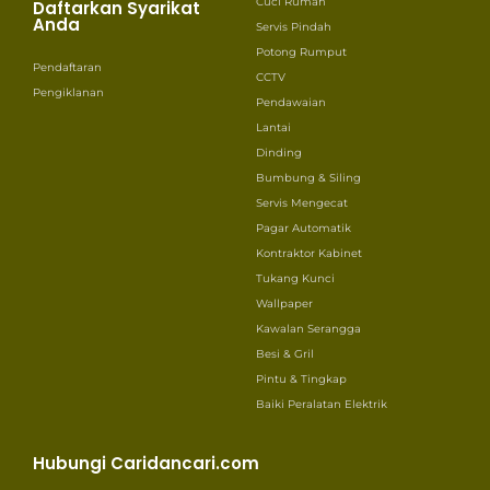
Cuci Rumah
Daftarkan Syarikat
Anda
Servis Pindah
Potong Rumput
Pendaftaran
CCTV
Pengiklanan
Pendawaian
Lantai
Dinding
Bumbung & Siling
Servis Mengecat
Pagar Automatik
Kontraktor Kabinet
Tukang Kunci
Wallpaper
Kawalan Serangga
Besi & Gril
Pintu & Tingkap
Baiki Peralatan Elektrik
Hubungi Caridancari.com