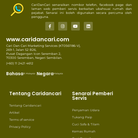
CariDanCari senaraikan nombor telefon, facebook page dan
laman web pemberi servis berkaitan ubahsuai rumah dan
pejabat. Senarai ini boleh digunakan secara percuma oleh
pengguna.
www.caridancari.com
Cari Dan Cari Marketing Services (KT0561186-V),
269-1, Jalan S2 B26,
Pusat Dagangan Icon Seremban 2,
70300 Seremban, Negeri Sembilan.
(+60) 11 2421 4612
Bahasa
Negara
B. Malaysia
Malaysia
Tentang Caridancari
Senarai Pemberi
Servis
Tentang Caridancari
Penyaman Udara
Artikel
Tukang Paip
Terms of service
Cuci Sofa & Tilam
Privacy Policy
Kemas Rumah