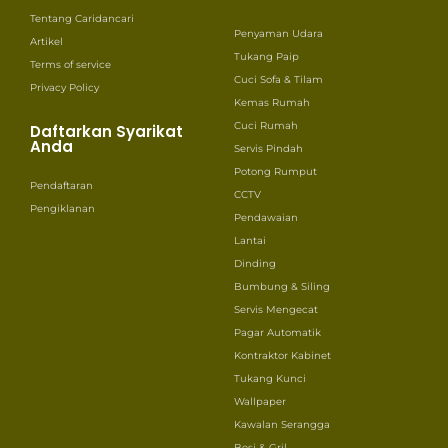
Tentang Caridancari
Penyaman Udara
Artikel
Tukang Paip
Terms of service
Cuci Sofa & Tilam
Privacy Policy
Kemas Rumah
Cuci Rumah
Daftarkan Syarikat
Anda
Servis Pindah
Potong Rumput
Pendaftaran
CCTV
Pengiklanan
Pendawaian
Lantai
Dinding
Bumbung & Siling
Servis Mengecat
Pagar Automatik
Kontraktor Kabinet
Tukang Kunci
Wallpaper
Kawalan Serangga
Besi & Gril