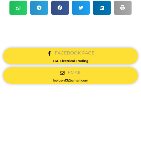
FACEBOOK PAGE
LKL Electrical Trading
EMAIL
leeluen13@gmail.com