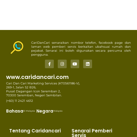
CariDanCari senaraikan nombor telefon, facebook page dan
laman web pemberi servis berkaitan ubahsuai rumah dan
pejabat. Senarai ini boleh digunakan secara percuma oleh
pengguna.
www.caridancari.com
Cari Dan Cari Marketing Services (KT0561186-V),
269-1, Jalan S2 B26,
Pusat Dagangan Icon Seremban 2,
70300 Seremban, Negeri Sembilan.
(+60) 11 2421 4612
Bahasa
Negara
B. Malaysia
Malaysia
Tentang Caridancari
Senarai Pemberi
Servis