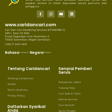
pejabat. Senarai ini boleh digunakan secara percuma oleh
pengguna.
www.caridancari.com
Cari Dan Cari Marketing Services (KT0561186-V),
269-1, Jalan S2 B26,
Pusat Dagangan Icon Seremban 2,
70300 Seremban, Negeri Sembilan.
(+60) 11 2421 4612
Bahasa
Negara
B. Malaysia
Malaysia
Tentang Caridancari
Senarai Pemberi
Servis
Tentang Caridancari
Penyaman Udara
Artikel
Tukang Paip
Terms of service
Cuci Sofa & Tilam
Privacy Policy
Kemas Rumah
Cuci Rumah
Daftarkan Syarikat
Anda
Servis Pindah