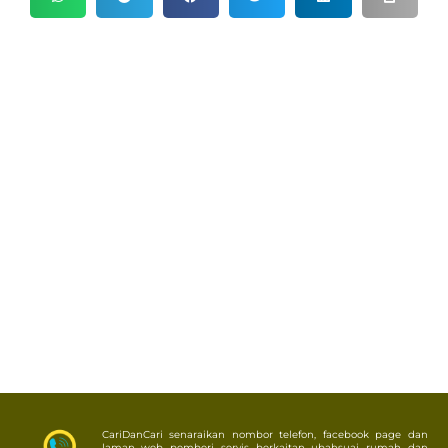
CariDanCari senaraikan nombor telefon, facebook page dan
laman web pemberi servis berkaitan ubahsuai rumah dan