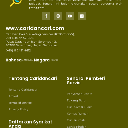
pejabat. Senarai ini boleh digunakan secara percuma oleh
pengguna.
www.caridancari.com
Cari Dan Cari Marketing Services (KT0561186-V),
269-1, Jalan S2 B26,
Pusat Dagangan Icon Seremban 2,
70300 Seremban, Negeri Sembilan.
(+60) 11 2421 4612
Bahasa
Negara
B. Malaysia
Malaysia
Tentang Caridancari
Senarai Pemberi
Servis
Tentang Caridancari
Penyaman Udara
Artikel
Tukang Paip
Terms of service
Cuci Sofa & Tilam
Privacy Policy
Kemas Rumah
Cuci Rumah
Daftarkan Syarikat
Anda
Servis Pindah