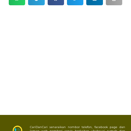
CariDanCari senaraikan nombor telefon, facebook page dan
laman web pemberi servis berkaitan ubahsuai rumah dan