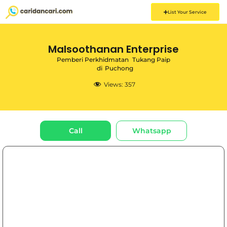
List Your Service
Malsoothanan Enterprise
Pemberi Perkhidmatan
Tukang Paip
di
Puchong
Views:
357
Call
Whatsapp