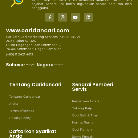
pejabat. Senarai ini boleh digunakan secara percuma oleh
pengguna.
www.caridancari.com
Cari Dan Cari Marketing Services (KT0561186-V),
269-1, Jalan S2 B26,
Pusat Dagangan Icon Seremban 2,
70300 Seremban, Negeri Sembilan.
(+60) 11 2421 4612
Bahasa
Negara
B. Malaysia
Malaysia
Tentang Caridancari
Senarai Pemberi
Servis
Tentang Caridancari
Penyaman Udara
Artikel
Tukang Paip
Terms of service
Cuci Sofa & Tilam
Privacy Policy
Kemas Rumah
Cuci Rumah
Daftarkan Syarikat
Anda
Servis Pindah