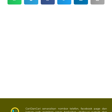
CariDanCari senaraikan nombor telefon, facebook page dan
laman web pemberi servis berkaitan ubahsuai rumah dan