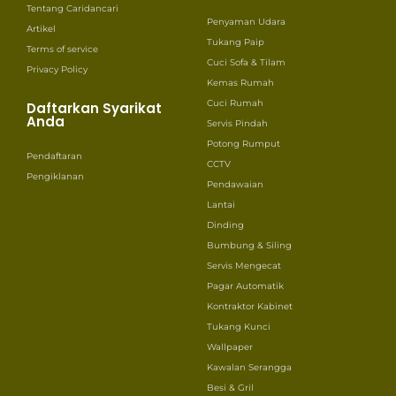
Tentang Caridancari
Penyaman Udara
Artikel
Tukang Paip
Terms of service
Cuci Sofa & Tilam
Privacy Policy
Kemas Rumah
Cuci Rumah
Daftarkan Syarikat
Anda
Servis Pindah
Potong Rumput
Pendaftaran
CCTV
Pengiklanan
Pendawaian
Lantai
Dinding
Bumbung & Siling
Servis Mengecat
Pagar Automatik
Kontraktor Kabinet
Tukang Kunci
Wallpaper
Kawalan Serangga
Besi & Gril