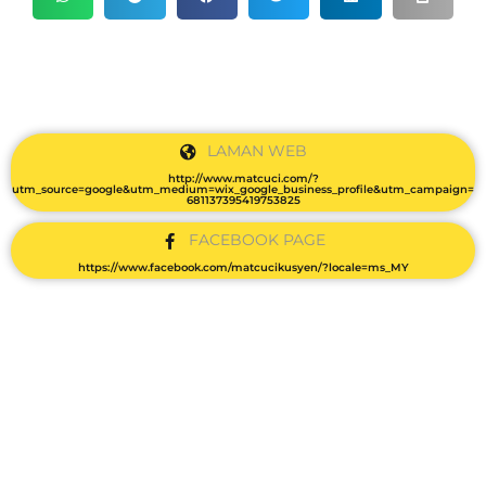
LAMAN WEB
http://www.matcuci.com/?
utm_source=google&utm_medium=wix_google_business_profile&utm_campaign=
681137395419753825
FACEBOOK PAGE
https://www.facebook.com/matcucikusyen/?locale=ms_MY