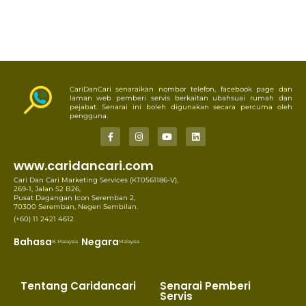
CariDanCari senaraikan nombor telefon, facebook page dan
laman web pemberi servis berkaitan ubahsuai rumah dan
pejabat. Senarai ini boleh digunakan secara percuma oleh
pengguna.
www.caridancari.com
Cari Dan Cari Marketing Services (KT0561186-V),
269-1, Jalan S2 B26,
Pusat Dagangan Icon Seremban 2,
70300 Seremban, Negeri Sembilan.
(+60) 11 2421 4612
Bahasa
Negara
B. Malaysia
Malaysia
Tentang Caridancari
Senarai Pemberi
Servis