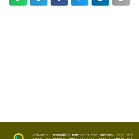
CariDanCari senaraikan nombor telefon, facebook page dan
laman web pemberi servis berkaitan ubahsuai rumah dan