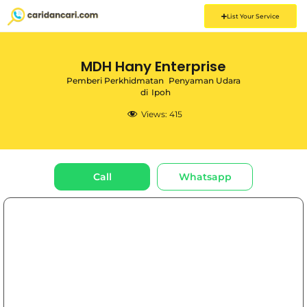
List Your Service
MDH Hany Enterprise
Pemberi Perkhidmatan
Penyaman Udara
di
Ipoh
Views:
415
Call
Whatsapp