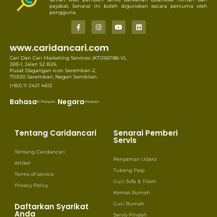
pejabat. Senarai ini boleh digunakan secara percuma oleh
pengguna.
www.caridancari.com
Cari Dan Cari Marketing Services (KT0561186-V),
269-1, Jalan S2 B26,
Pusat Dagangan Icon Seremban 2,
70300 Seremban, Negeri Sembilan.
(+60) 11 2421 4612
Bahasa
Negara
B. Malaysia
Malaysia
Tentang Caridancari
Senarai Pemberi
Servis
Tentang Caridancari
Penyaman Udara
Artikel
Tukang Paip
Terms of service
Cuci Sofa & Tilam
Privacy Policy
Kemas Rumah
Cuci Rumah
Daftarkan Syarikat
Anda
Servis Pindah