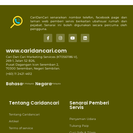
CariDanCari senaraikan nombor telefon, facebook page dan
laman web pemberi servis berkaitan ubahsuai rumah dan
pejabat. Senarai ini boleh digunakan secara percuma oleh
pengguna.
www.caridancari.com
Cari Dan Cari Marketing Services (KT0561186-V),
269-1, Jalan S2 B26,
Pusat Dagangan Icon Seremban 2,
70300 Seremban, Negeri Sembilan.
(+60) 11 2421 4612
Bahasa
Negara
B. Malaysia
Malaysia
Tentang Caridancari
Senarai Pemberi
Servis
Tentang Caridancari
Penyaman Udara
Artikel
Tukang Paip
Terms of service
Cuci Sofa & Tilam