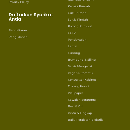
Privacy Policy
Kemas Rumah
Cuci Rumah
Daftarkan Syarikat
Anda
Servis Pindah
Potong Rumput
Pendaftaran
CCTV
Pengiklanan
Pendawaian
Lantai
Dinding
Bumbung & Siling
Servis Mengecat
Pagar Automatik
Kontraktor Kabinet
Tukang Kunci
Wallpaper
Kawalan Serangga
Besi & Gril
Pintu & Tingkap
Baiki Peralatan Elektrik