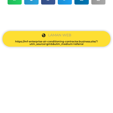
LAMAN WEB
https://mf-enterprise-air-conditioning-contractor.business.site/?
utm_source=gmb&utm_medium=referral