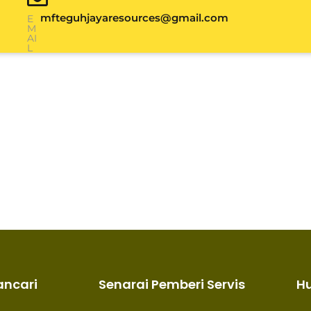
mfteguhjayaresources@gmail.com
E
M
AI
L
ancari
Senarai Pemberi Servis
H