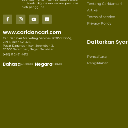
ini boleh digunakan secara percuma
Tentang Caridancari
oleh pengguna.
Artikel
Terms of service
Privacy Policy
www.caridancari.com
Cari Dan Cari Marketing Services (KT0561186-V),
Daftarkan Syar
269-1, Jalan S2 B26,
Pusat Dagangan Icon Seremban 2,
70300 Seremban, Negeri Sembilan.
(+60) 11 2421 4612
Pendaftaran
Bahasa
Negara
Pengiklanan
B. Malaysia
Malaysia