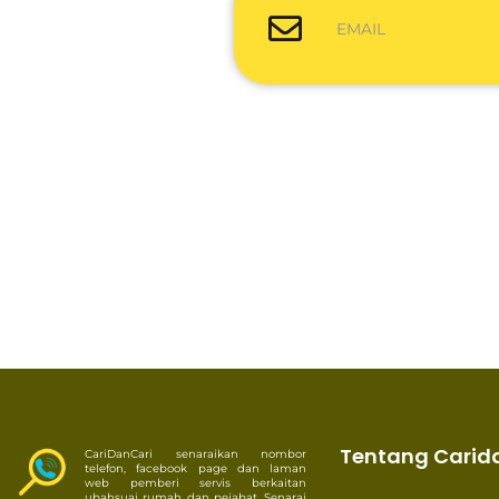
EMAIL
Tentang Carid
CariDanCari senaraikan nombor
telefon, facebook page dan laman
web pemberi servis berkaitan
ubahsuai rumah dan pejabat. Senarai