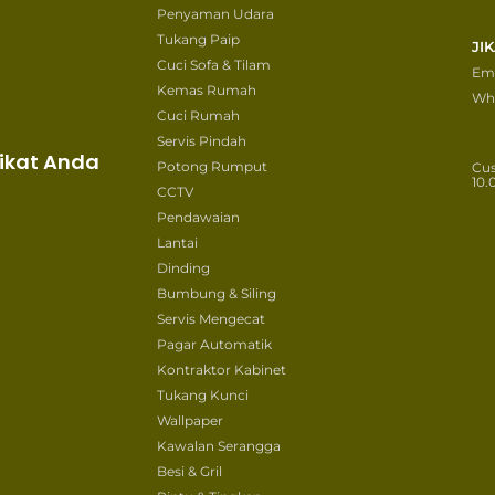
Penyaman Udara
Tukang Paip
JI
Cuci Sofa & Tilam
Ema
Kemas Rumah
Wh
Cuci Rumah
Servis Pindah
ikat Anda
Potong Rumput
Cu
10.
CCTV
Pendawaian
Lantai
Dinding
Bumbung & Siling
Servis Mengecat
Pagar Automatik
Kontraktor Kabinet
Tukang Kunci
Wallpaper
Kawalan Serangga
Besi & Gril