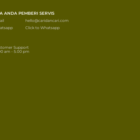
KA ANDA PEMBERI SERVIS
il
hello@caridancari.com
atsapp
Click to Whatsapp
stomer Support
00 am - 5.00 pm