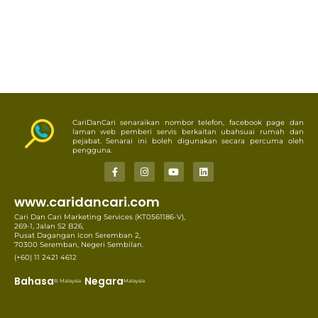
CariDanCari senaraikan nombor telefon, facebook page dan
laman web pemberi servis berkaitan ubahsuai rumah dan
pejabat. Senarai ini boleh digunakan secara percuma oleh
pengguna.
www.caridancari.com
Cari Dan Cari Marketing Services (KT0561186-V),
269-1, Jalan S2 B26,
Pusat Dagangan Icon Seremban 2,
70300 Seremban, Negeri Sembilan.
(+60) 11 2421 4612
Bahasa
Negara
B. Malaysia
Malaysia