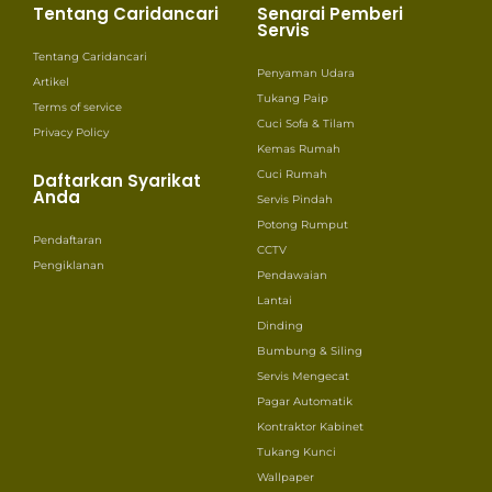
Tentang Caridancari
Senarai Pemberi
Servis
Tentang Caridancari
Penyaman Udara
Artikel
Tukang Paip
Terms of service
Cuci Sofa & Tilam
Privacy Policy
Kemas Rumah
Cuci Rumah
Daftarkan Syarikat
Anda
Servis Pindah
Potong Rumput
Pendaftaran
CCTV
Pengiklanan
Pendawaian
Lantai
Dinding
Bumbung & Siling
Servis Mengecat
Pagar Automatik
Kontraktor Kabinet
Tukang Kunci
Wallpaper