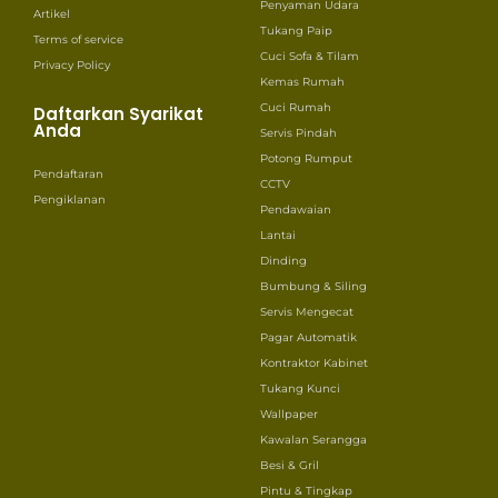
Penyaman Udara
Artikel
Tukang Paip
Terms of service
Cuci Sofa & Tilam
Privacy Policy
Kemas Rumah
Cuci Rumah
Daftarkan Syarikat
Anda
Servis Pindah
Potong Rumput
Pendaftaran
CCTV
Pengiklanan
Pendawaian
Lantai
Dinding
Bumbung & Siling
Servis Mengecat
Pagar Automatik
Kontraktor Kabinet
Tukang Kunci
Wallpaper
Kawalan Serangga
Besi & Gril
Pintu & Tingkap