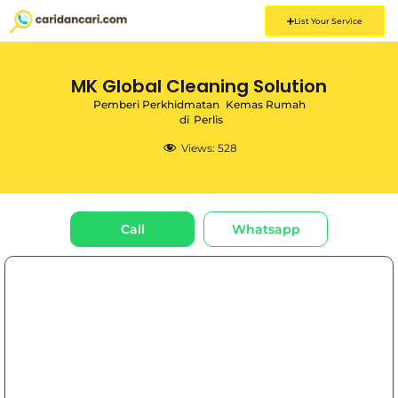
List Your Service
MK Global Cleaning Solution
Pemberi Perkhidmatan
Kemas Rumah
di
Perlis
Views:
528
Call
Whatsapp