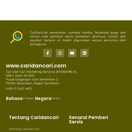
CariDanCari senaraikan nombor telefon, facebook page dan
laman web pemberi servis berkaitan ubahsuai rumah dan
pejabat. Senarai ini boleh digunakan secara percuma oleh
pengguna.
www.caridancari.com
Cari Dan Cari Marketing Services (KT0561186-V),
269-1, Jalan S2 B26,
Pusat Dagangan Icon Seremban 2,
70300 Seremban, Negeri Sembilan.
(+60) 11 2421 4612
Bahasa
Negara
B. Malaysia
Malaysia
Tentang Caridancari
Senarai Pemberi
Servis
Tentang Caridancari