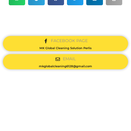
FACEBOOK PAGE
MK Global Cleaning Solution Perlis
EMAIL
mkglobalcleaning6128@gmail.com