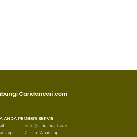
ubungi Caridancari.com
KA ANDA PEMBERI SERVIS
il
hello@caridancari.com
atsapp
Click to Whatsapp