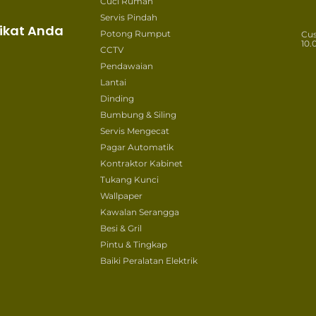
Cuci Rumah
Servis Pindah
ikat Anda
Potong Rumput
Cu
10.
CCTV
Pendawaian
Lantai
Dinding
Bumbung & Siling
Servis Mengecat
Pagar Automatik
Kontraktor Kabinet
Tukang Kunci
Wallpaper
Kawalan Serangga
Besi & Gril
Pintu & Tingkap
Baiki Peralatan Elektrik