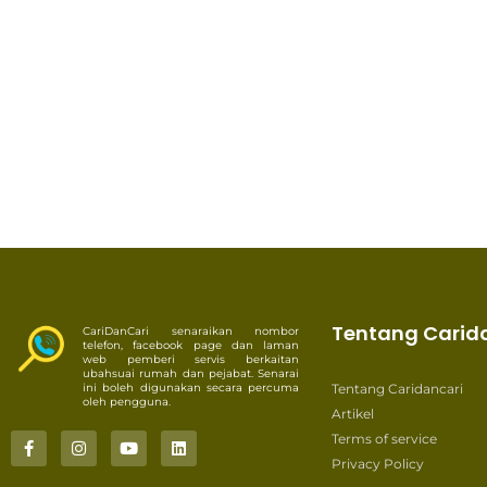
Tentang Carid
CariDanCari senaraikan nombor
telefon, facebook page dan laman
web pemberi servis berkaitan
ubahsuai rumah dan pejabat. Senarai
ini boleh digunakan secara percuma
Tentang Caridancari
oleh pengguna.
Artikel
Terms of service
Privacy Policy