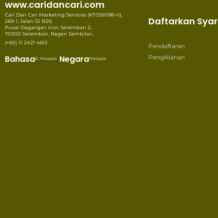
www.caridancari.com
Cari Dan Cari Marketing Services (KT0561186-V),
Daftarkan Syar
269-1, Jalan S2 B26,
Pusat Dagangan Icon Seremban 2,
70300 Seremban, Negeri Sembilan.
(+60) 11 2421 4612
Pendaftaran
Bahasa
Negara
Pengiklanan
B. Malaysia
Malaysia