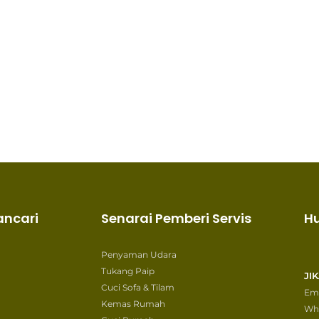
ancari
Senarai Pemberi Servis
H
Penyaman Udara
Tukang Paip
JI
Cuci Sofa & Tilam
Ema
Kemas Rumah
Wh