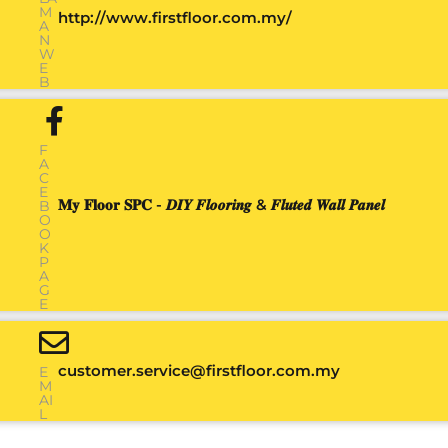
M
http://www.firstfloor.com.my/
A
N
W
E
B
F
A
C
E
𝐌𝐲 𝐅𝐥𝐨𝐨𝐫 𝐒𝐏𝐂 - 𝑫𝑰𝒀 𝑭𝒍𝒐𝒐𝒓𝒊𝒏𝒈 & 𝑭𝒍𝒖𝒕𝒆𝒅 𝑾𝒂𝒍𝒍 𝑷𝒂𝒏𝒆𝒍
B
O
O
K
P
A
G
E
customer.service@firstfloor.com.my
E
M
AI
L