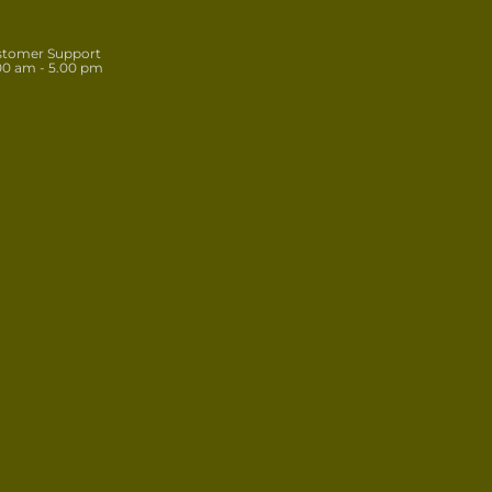
stomer Support
00 am - 5.00 pm