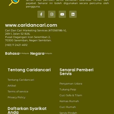
pejabat. Senarai ini boleh digunakan secara percuma oleh
pengguna.
www.caridancari.com
Cari Dan Cari Marketing Services (KT0561186-V),
269-1, Jalan S2 B26,
Pusat Dagangan Icon Seremban 2,
70300 Seremban, Negeri Sembilan.
(+60) 11 2421 4612
Bahasa
Negara
B. Malaysia
Malaysia
Tentang Caridancari
Senarai Pemberi
Servis
Tentang Caridancari
Penyaman Udara
Artikel
Tukang Paip
Terms of service
Cuci Sofa & Tilam
Privacy Policy
Kemas Rumah
Cuci Rumah
Daftarkan Syarikat
Anda
Servis Pindah