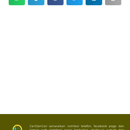
CariDanCari senaraikan nombor telefon, facebook page dan
laman web pemberi servis berkaitan ubahsuai rumah dan