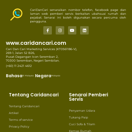
CariDanCari senaraikan nombor telefon, facebook page dan
laman web pemberi servis berkaitan ubahsuai rumah dan
pejabat. Senarai ini boleh digunakan secara percuma oleh
pengguna.
www.caridancari.com
Cari Dan Cari Marketing Services (KT0561186-V),
269-1, Jalan S2 B26,
Pusat Dagangan Icon Seremban 2,
70300 Seremban, Negeri Sembilan.
(+60) 11 2421 4612
Bahasa
Negara
B. Malaysia
Malaysia
Tentang Caridancari
Senarai Pemberi
Servis
Tentang Caridancari
Penyaman Udara
Artikel
Tukang Paip
Terms of service
Cuci Sofa & Tilam
Privacy Policy
Kemas Rumah