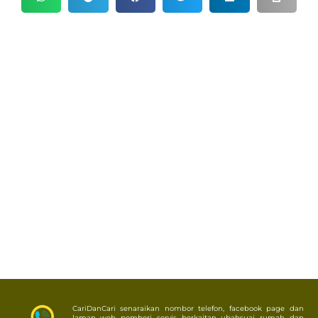
CariDanCari senaraikan nombor telefon, facebook page dan
laman web pemberi servis berkaitan ubahsuai rumah dan