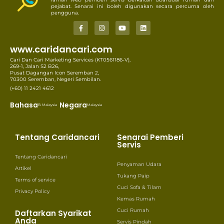
pejabat. Senarai ini boleh digunakan secara percuma oleh
pengguna.
www.caridancari.com
Cari Dan Cari Marketing Services (KT0561186-V),
269-1, Jalan S2 B26,
Pusat Dagangan Icon Seremban 2,
70300 Seremban, Negeri Sembilan.
(+60) 11 2421 4612
Bahasa
Negara
B. Malaysia
Malaysia
Tentang Caridancari
Senarai Pemberi
Servis
Tentang Caridancari
Penyaman Udara
Artikel
Tukang Paip
Terms of service
Cuci Sofa & Tilam
Privacy Policy
Kemas Rumah
Cuci Rumah
Daftarkan Syarikat
Anda
Servis Pindah