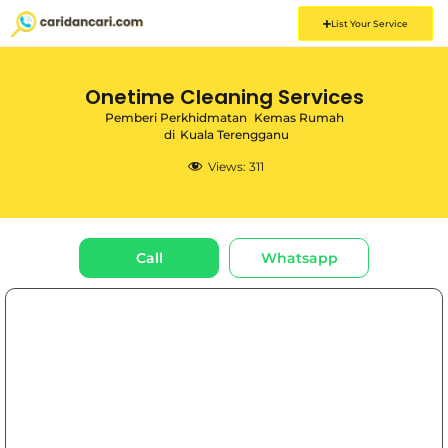
List Your Service
Onetime Cleaning Services
Pemberi Perkhidmatan
Kemas Rumah
di
Kuala Terengganu
Views:
311
Call
Whatsapp