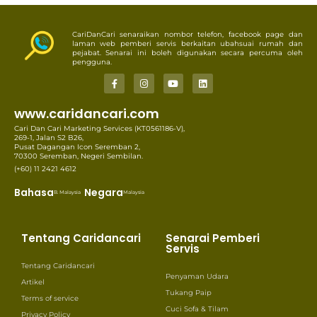
CariDanCari senaraikan nombor telefon, facebook page dan
laman web pemberi servis berkaitan ubahsuai rumah dan
pejabat. Senarai ini boleh digunakan secara percuma oleh
pengguna.
www.caridancari.com
Cari Dan Cari Marketing Services (KT0561186-V),
269-1, Jalan S2 B26,
Pusat Dagangan Icon Seremban 2,
70300 Seremban, Negeri Sembilan.
(+60) 11 2421 4612
Bahasa
Negara
B. Malaysia
Malaysia
Tentang Caridancari
Senarai Pemberi
Servis
Tentang Caridancari
Penyaman Udara
Artikel
Tukang Paip
Terms of service
Cuci Sofa & Tilam
Privacy Policy