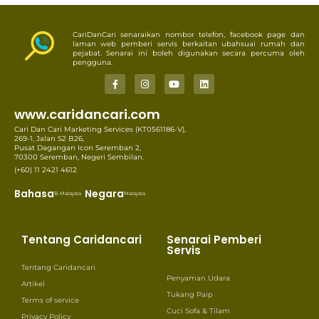
CariDanCari senaraikan nombor telefon, facebook page dan
laman web pemberi servis berkaitan ubahsuai rumah dan
pejabat. Senarai ini boleh digunakan secara percuma oleh
pengguna.
www.caridancari.com
Cari Dan Cari Marketing Services (KT0561186-V),
269-1, Jalan S2 B26,
Pusat Dagangan Icon Seremban 2,
70300 Seremban, Negeri Sembilan.
(+60) 11 2421 4612
Bahasa
Negara
B. Malaysia
Malaysia
Tentang Caridancari
Senarai Pemberi
Servis
Tentang Caridancari
Penyaman Udara
Artikel
Tukang Paip
Terms of service
Cuci Sofa & Tilam
Privacy Policy