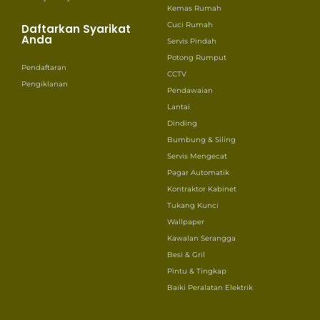
Kemas Rumah
Cuci Rumah
Daftarkan Syarikat
Anda
Servis Pindah
Potong Rumput
Pendaftaran
CCTV
Pengiklanan
Pendawaian
Lantai
Dinding
Bumbung & Siling
Servis Mengecat
Pagar Automatik
Kontraktor Kabinet
Tukang Kunci
Wallpaper
Kawalan Serangga
Besi & Gril
Pintu & Tingkap
Baiki Peralatan Elektrik