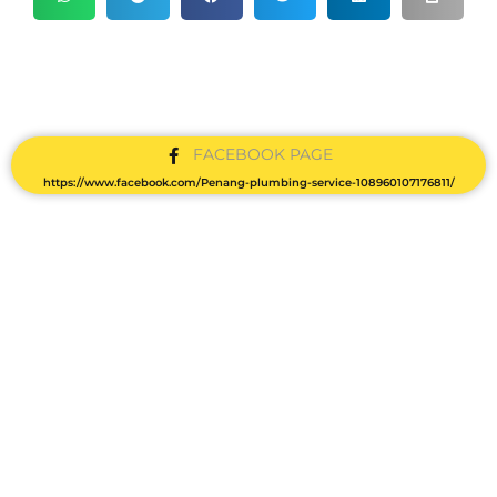
FACEBOOK PAGE
https://www.facebook.com/Penang-plumbing-service-108960107176811/