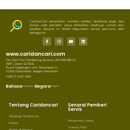
CariDanCari senaraikan nombor telefon, facebook page dan
laman web pemberi servis berkaitan ubahsuai rumah dan
pejabat. Senarai ini boleh digunakan secara percuma oleh
pengguna.
www.caridancari.com
Cari Dan Cari Marketing Services (KT0561186-V),
269-1, Jalan S2 B26,
Pusat Dagangan Icon Seremban 2,
70300 Seremban, Negeri Sembilan.
(+60) 11 2421 4612
Bahasa
Negara
B. Malaysia
Malaysia
Tentang Caridancari
Senarai Pemberi
Servis
Tentang Caridancari
Penyaman Udara
Artikel
Tukang Paip
Terms of service