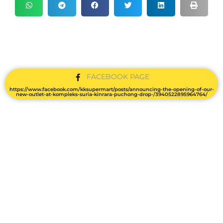
FACEBOOK PAGE
https://www.facebook.com/kksupermart/posts/announcing-the-opening-of-our-
new-outlet-at-kompleks-suria-kinrara-puchong-drop-/3940522895964764/