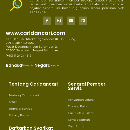
CariDanCari senaraikan nombor telefon, facebook page dan
laman web pemberi servis berkaitan ubahsuai rumah dan
pejabat. Senarai ini boleh digunakan secara percuma oleh
pengguna.
www.caridancari.com
Cari Dan Cari Marketing Services (KT0561186-V),
269-1, Jalan S2 B26,
Pusat Dagangan Icon Seremban 2,
70300 Seremban, Negeri Sembilan.
(+60) 11 2421 4612
Bahasa
Negara
B. Malaysia
Malaysia
Tentang Caridancari
Senarai Pemberi
Servis
Tentang Caridancari
Penyaman Udara
Artikel
Tukang Paip
Terms of service
Cuci Sofa & Tilam
Privacy Policy
Kemas Rumah
Cuci Rumah
Daftarkan Syarikat