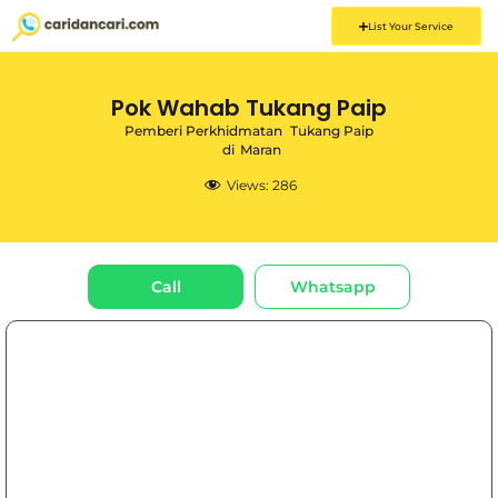
List Your Service
Pok Wahab Tukang Paip
Pemberi Perkhidmatan
Tukang Paip
di
Maran
Views:
286
Call
Whatsapp