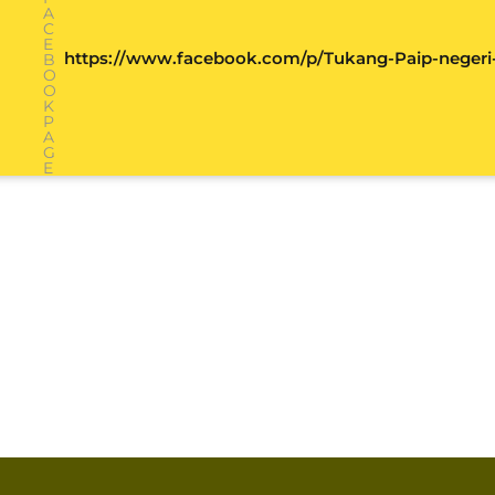
A
C
E
https://www.facebook.com/p/Tukang-Paip-negeri
B
O
O
K
P
A
G
E