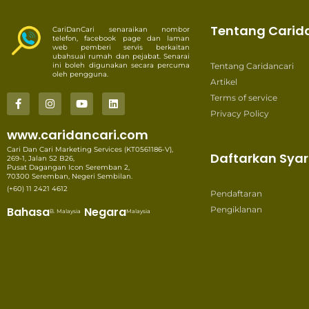
Tentang Carid
CariDanCari senaraikan nombor
telefon, facebook page dan laman
web pemberi servis berkaitan
ubahsuai rumah dan pejabat. Senarai
ini boleh digunakan secara percuma
Tentang Caridancari
oleh pengguna.
Artikel
Terms of service
Privacy Policy
www.caridancari.com
Cari Dan Cari Marketing Services (KT0561186-V),
Daftarkan Syar
269-1, Jalan S2 B26,
Pusat Dagangan Icon Seremban 2,
70300 Seremban, Negeri Sembilan.
(+60) 11 2421 4612
Pendaftaran
Bahasa
Negara
Pengiklanan
B. Malaysia
Malaysia