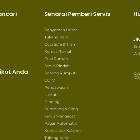
ancari
Senarai Pemberi Servis
H
Penyaman Udara
Tukang Paip
JI
Cuci Sofa & Tilam
Ema
Kemas Rumah
Wh
Cuci Rumah
Servis Pindah
ikat Anda
Potong Rumput
Cu
10.
CCTV
Pendawaian
Lantai
Dinding
Bumbung & Siling
Servis Mengecat
Pagar Automatik
Kontraktor Kabinet
Tukang Kunci