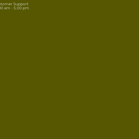
stomer Support
00 am - 5.00 pm