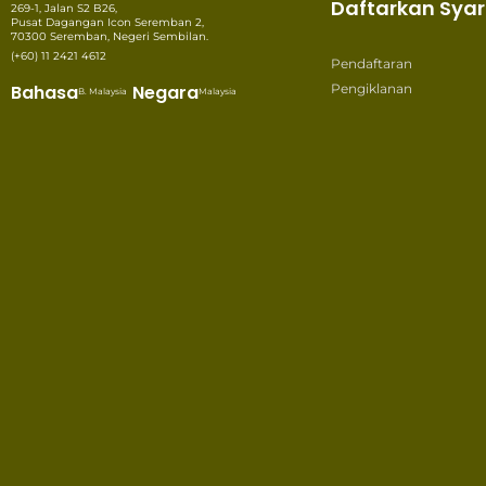
Daftarkan Syar
269-1, Jalan S2 B26,
Pusat Dagangan Icon Seremban 2,
70300 Seremban, Negeri Sembilan.
(+60) 11 2421 4612
Pendaftaran
Bahasa
Negara
Pengiklanan
B. Malaysia
Malaysia