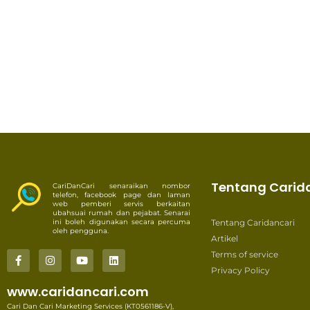
Tentang Carid
CariDanCari senaraikan nombor
telefon, facebook page dan laman
web pemberi servis berkaitan
ubahsuai rumah dan pejabat. Senarai
ini boleh digunakan secara percuma
Tentang Caridancari
oleh pengguna.
Artikel
Terms of service
Privacy Policy
www.caridancari.com
Cari Dan Cari Marketing Services (KT0561186-V),