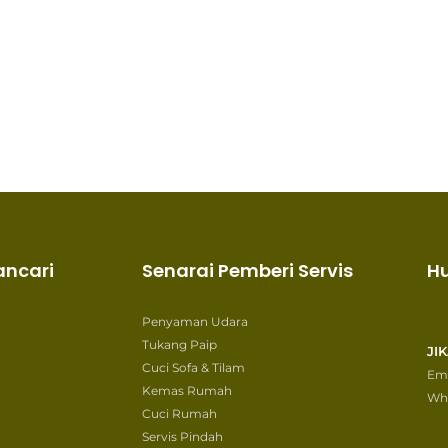
ancari
Senarai Pemberi Servis
H
Penyaman Udara
Tukang Paip
JI
Cuci Sofa & Tilam
Ema
Kemas Rumah
Wh
Cuci Rumah
Servis Pindah