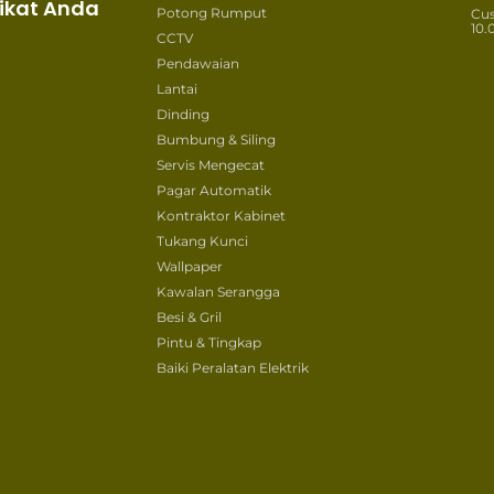
ikat Anda
Potong Rumput
Cu
10.
CCTV
Pendawaian
Lantai
Dinding
Bumbung & Siling
Servis Mengecat
Pagar Automatik
Kontraktor Kabinet
Tukang Kunci
Wallpaper
Kawalan Serangga
Besi & Gril
Pintu & Tingkap
Baiki Peralatan Elektrik