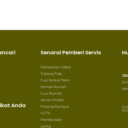
ancari
Senarai Pemberi Servis
H
Penyaman Udara
Tukang Paip
JI
Cuci Sofa & Tilam
Ema
Kemas Rumah
Wh
Cuci Rumah
Servis Pindah
ikat Anda
Potong Rumput
Cu
10.
CCTV
Pendawaian
Lantai