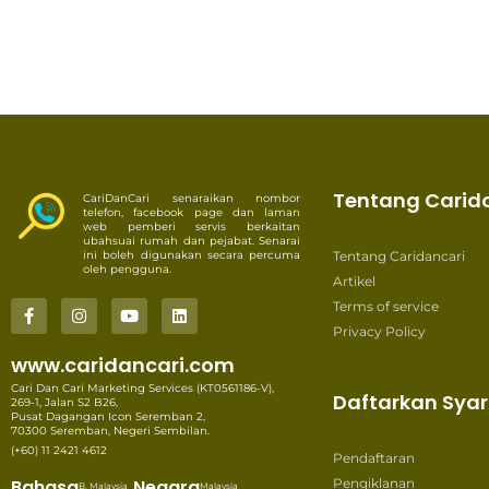
Tentang Carid
CariDanCari senaraikan nombor
telefon, facebook page dan laman
web pemberi servis berkaitan
ubahsuai rumah dan pejabat. Senarai
ini boleh digunakan secara percuma
Tentang Caridancari
oleh pengguna.
Artikel
Terms of service
Privacy Policy
www.caridancari.com
Cari Dan Cari Marketing Services (KT0561186-V),
Daftarkan Syar
269-1, Jalan S2 B26,
Pusat Dagangan Icon Seremban 2,
70300 Seremban, Negeri Sembilan.
(+60) 11 2421 4612
Pendaftaran
Bahasa
Negara
Pengiklanan
B. Malaysia
Malaysia