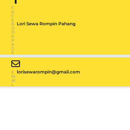
F
A
C
E
Lori Sewa Rompin Pahang
B
O
O
K
P
A
G
E
lorisewarompin@gmail.com
E
M
AI
L