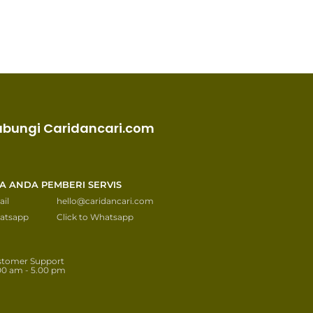
ubungi Caridancari.com
KA ANDA PEMBERI SERVIS
il
hello@caridancari.com
atsapp
Click to Whatsapp
stomer Support
00 am - 5.00 pm