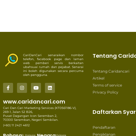
Tentang Carid
CariDanCari senaraikan nombor
telefon, facebook page dan laman
web pemberi servis berkaitan
ubahsuai rumah dan pejabat. Senarai
ini boleh digunakan secara percuma
Tentang Caridancari
oleh pengguna.
Artikel
Terms of service
Privacy Policy
www.caridancari.com
Cari Dan Cari Marketing Services (KT0561186-V),
Daftarkan Syar
269-1, Jalan S2 B26,
Pusat Dagangan Icon Seremban 2,
70300 Seremban, Negeri Sembilan.
(+60) 11 2421 4612
Pendaftaran
Bahasa
Negara
Pengiklanan
B. Malaysia
Malaysia