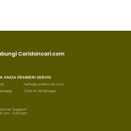
ubungi Caridancari.com
KA ANDA PEMBERI SERVIS
il
hello@caridancari.com
atsapp
Click to Whatsapp
stomer Support
00 am - 5.00 pm