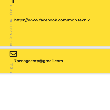
F
A
C
E
https://www.facebook.com/mob.teknik
B
O
O
K
P
A
G
E
7penagaentp@gmail.com
E
M
AI
L