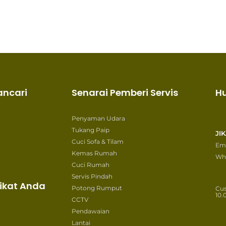
ancari
Senarai Pemberi Servis
H
Penyaman Udara
Tukang Paip
JI
Cuci Sofa & Tilam
Ema
Kemas Rumah
Wh
Cuci Rumah
Servis Pindah
ikat Anda
Potong Rumput
Cu
10.
CCTV
Pendawaian
Lantai