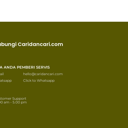
ubungi Caridancari.com
KA ANDA PEMBERI SERVIS
il
hello@caridancari.com
atsapp
Click to Whatsapp
stomer Support
00 am - 5.00 pm