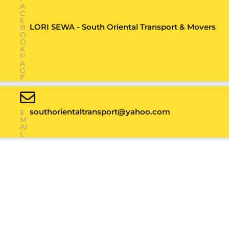
A
C
E
LORI SEWA - South Oriental Transport & Movers
B
O
O
K
P
A
G
E
southorientaltransport@yahoo.com
E
M
AI
L