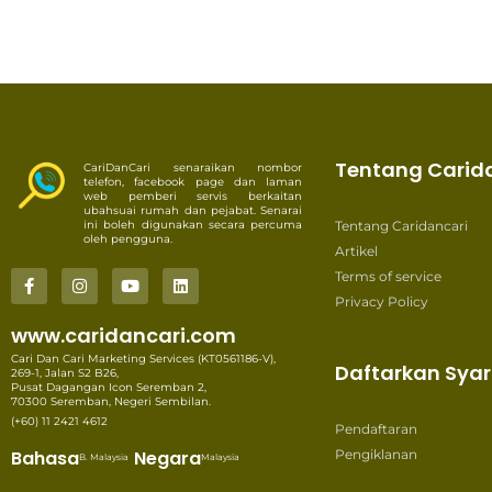
Tentang Carid
CariDanCari senaraikan nombor
telefon, facebook page dan laman
web pemberi servis berkaitan
ubahsuai rumah dan pejabat. Senarai
ini boleh digunakan secara percuma
Tentang Caridancari
oleh pengguna.
Artikel
Terms of service
Privacy Policy
www.caridancari.com
Cari Dan Cari Marketing Services (KT0561186-V),
Daftarkan Syar
269-1, Jalan S2 B26,
Pusat Dagangan Icon Seremban 2,
70300 Seremban, Negeri Sembilan.
(+60) 11 2421 4612
Pendaftaran
Bahasa
Negara
Pengiklanan
B. Malaysia
Malaysia