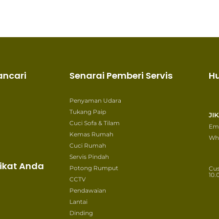
ancari
Senarai Pemberi Servis
H
Penyaman Udara
Tukang Paip
JI
Cuci Sofa & Tilam
Ema
Kemas Rumah
Wh
Cuci Rumah
Servis Pindah
ikat Anda
Potong Rumput
Cu
10.
CCTV
Pendawaian
Lantai
Dinding