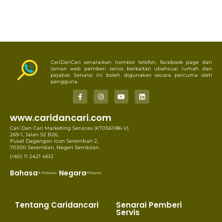
CariDanCari senaraikan nombor telefon, facebook page dan
laman web pemberi servis berkaitan ubahsuai rumah dan
pejabat. Senarai ini boleh digunakan secara percuma oleh
pengguna.
www.caridancari.com
Cari Dan Cari Marketing Services (KT0561186-V),
269-1, Jalan S2 B26,
Pusat Dagangan Icon Seremban 2,
70300 Seremban, Negeri Sembilan.
(+60) 11 2421 4612
Bahasa
Negara
B. Malaysia
Malaysia
Tentang Caridancari
Senarai Pemberi
Servis