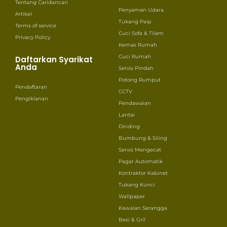
Tentang Caridancari
Penyaman Udara
Artikel
Tukang Paip
Terms of service
Cuci Sofa & Tilam
Privacy Policy
Kemas Rumah
Cuci Rumah
Daftarkan Syarikat
Anda
Servis Pindah
Potong Rumput
Pendaftaran
CCTV
Pengiklanan
Pendawaian
Lantai
Dinding
Bumbung & Siling
Servis Mengecat
Pagar Automatik
Kontraktor Kabinet
Tukang Kunci
Wallpaper
Kawalan Serangga
Besi & Gril