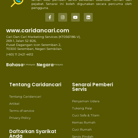
pejabat. Senarai ini boleh digunakan secara percuma oleh
pengguna.
www.caridancari.com
Cari Dan Cari Marketing Services (KT0561186-V),
269-1, Jalan S2 B26,
Pusat Dagangan Icon Seremban 2,
70300 Seremban, Negeri Sembilan.
(+60) 11 2421 4612
Bahasa
Negara
B. Malaysia
Malaysia
Tentang Caridancari
Senarai Pemberi
Servis
Tentang Caridancari
Penyaman Udara
Artikel
Tukang Paip
Terms of service
Cuci Sofa & Tilam
Privacy Policy
Kemas Rumah
Cuci Rumah
Daftarkan Syarikat
Anda
Servis Pindah