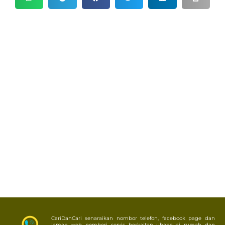
CariDanCari senaraikan nombor telefon, facebook page dan
laman web pemberi servis berkaitan ubahsuai rumah dan