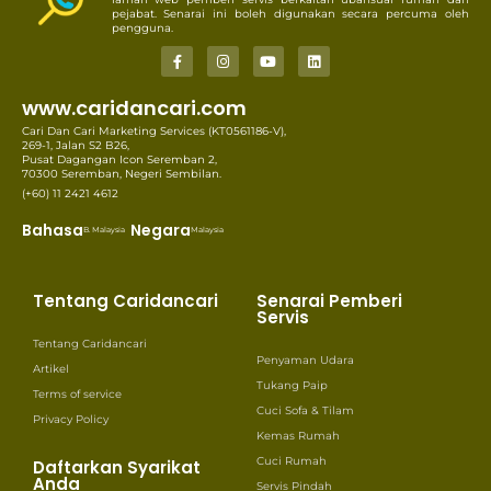
pejabat. Senarai ini boleh digunakan secara percuma oleh
pengguna.
www.caridancari.com
Cari Dan Cari Marketing Services (KT0561186-V),
269-1, Jalan S2 B26,
Pusat Dagangan Icon Seremban 2,
70300 Seremban, Negeri Sembilan.
(+60) 11 2421 4612
Bahasa
Negara
B. Malaysia
Malaysia
Tentang Caridancari
Senarai Pemberi
Servis
Tentang Caridancari
Penyaman Udara
Artikel
Tukang Paip
Terms of service
Cuci Sofa & Tilam
Privacy Policy
Kemas Rumah
Cuci Rumah
Daftarkan Syarikat
Anda
Servis Pindah