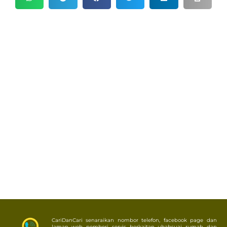
CariDanCari senaraikan nombor telefon, facebook page dan
laman web pemberi servis berkaitan ubahsuai rumah dan