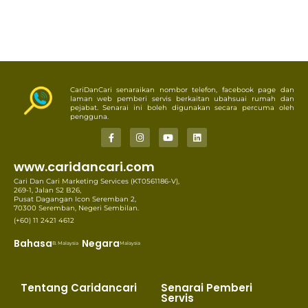
CariDanCari senaraikan nombor telefon, facebook page dan
laman web pemberi servis berkaitan ubahsuai rumah dan
pejabat. Senarai ini boleh digunakan secara percuma oleh
pengguna.
www.caridancari.com
Cari Dan Cari Marketing Services (KT0561186-V),
269-1, Jalan S2 B26,
Pusat Dagangan Icon Seremban 2,
70300 Seremban, Negeri Sembilan.
(+60) 11 2421 4612
Bahasa
Negara
B. Malaysia
Malaysia
Tentang Caridancari
Senarai Pemberi
Servis