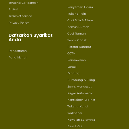
Tentang Caridancari
Penyaman Udara
Artikel
Tukang Paip
Terms of service
Cuci Sofa & Tilam
Privacy Policy
Kemas Rumah
Cuci Rumah
Daftarkan Syarikat
Anda
Servis Pindah
Potong Rumput
Pendaftaran
CCTV
Pengiklanan
Pendawaian
Lantai
Dinding
Bumbung & Siling
Servis Mengecat
Pagar Automatik
Kontraktor Kabinet
Tukang Kunci
Wallpaper
Kawalan Serangga
Besi & Gril