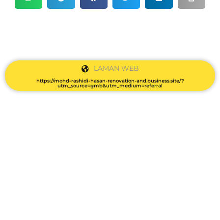
LAMAN WEB
https://mohd-rashidi-hasan-renovation-and.business.site/?
utm_source=gmb&utm_medium=referral