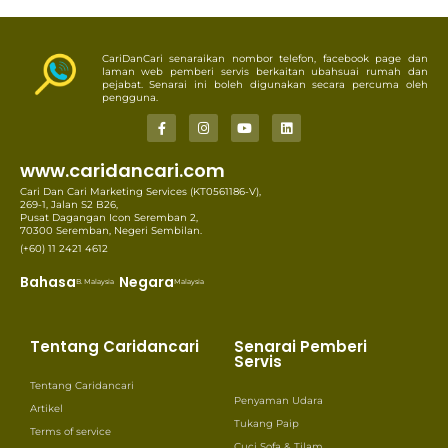
CariDanCari senaraikan nombor telefon, facebook page dan
laman web pemberi servis berkaitan ubahsuai rumah dan
pejabat. Senarai ini boleh digunakan secara percuma oleh
pengguna.
www.caridancari.com
Cari Dan Cari Marketing Services (KT0561186-V),
269-1, Jalan S2 B26,
Pusat Dagangan Icon Seremban 2,
70300 Seremban, Negeri Sembilan.
(+60) 11 2421 4612
Bahasa
Negara
B. Malaysia
Malaysia
Tentang Caridancari
Senarai Pemberi
Servis
Tentang Caridancari
Penyaman Udara
Artikel
Tukang Paip
Terms of service
Cuci Sofa & Tilam