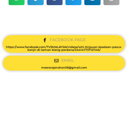
FACEBOOK PAGE
https://www.facebook.com/TV3MALAYSIA/videos/whi-tinjauan-keadaan-pasca-
banjir-di-taman-klang-perdana/344147737121145/
EMAIL
meerarajendran06@gmail.com