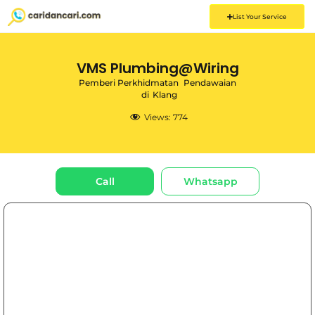
List Your Service
VMS Plumbing@Wiring
Pemberi Perkhidmatan
Pendawaian
di
Klang
Views:
774
Call
Whatsapp