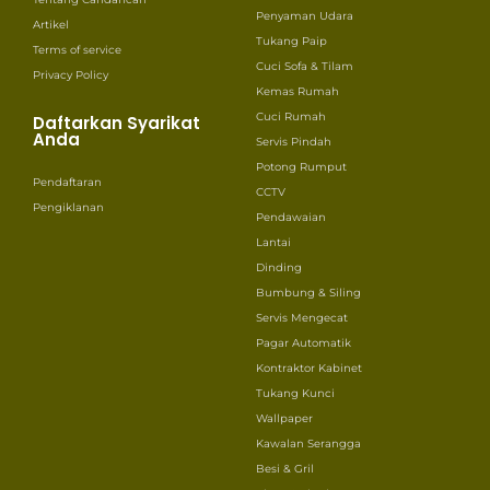
Penyaman Udara
Artikel
Tukang Paip
Terms of service
Cuci Sofa & Tilam
Privacy Policy
Kemas Rumah
Cuci Rumah
Daftarkan Syarikat
Anda
Servis Pindah
Potong Rumput
Pendaftaran
CCTV
Pengiklanan
Pendawaian
Lantai
Dinding
Bumbung & Siling
Servis Mengecat
Pagar Automatik
Kontraktor Kabinet
Tukang Kunci
Wallpaper
Kawalan Serangga
Besi & Gril