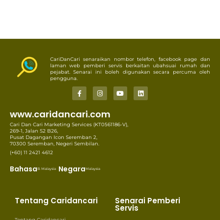
CariDanCari senaraikan nombor telefon, facebook page dan
laman web pemberi servis berkaitan ubahsuai rumah dan
pejabat. Senarai ini boleh digunakan secara percuma oleh
pengguna.
www.caridancari.com
Cari Dan Cari Marketing Services (KT0561186-V),
269-1, Jalan S2 B26,
Pusat Dagangan Icon Seremban 2,
70300 Seremban, Negeri Sembilan.
(+60) 11 2421 4612
Bahasa
Negara
B. Malaysia
Malaysia
Tentang Caridancari
Senarai Pemberi
Servis
Tentang Caridancari