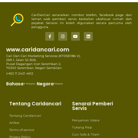
CariDanCari senaraikan nombor telefon, facebook page dan
laman web pemberi servis berkaitan ubahsuai rumah dan
pejabat. Senarai ini boleh digunakan secara percuma oleh
pengguna.
www.caridancari.com
Cari Dan Cari Marketing Services (KT0561186-V),
269-1, Jalan S2 B26,
Pusat Dagangan Icon Seremban 2,
70300 Seremban, Negeri Sembilan.
(+60) 11 2421 4612
Bahasa
Negara
B. Malaysia
Malaysia
Tentang Caridancari
Senarai Pemberi
Servis
Tentang Caridancari
Penyaman Udara
Artikel
Tukang Paip
Terms of service
Cuci Sofa & Tilam
Privacy Policy