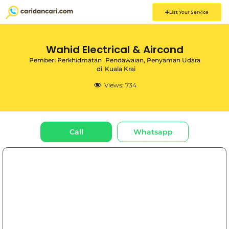
List Your Service
Wahid Electrical & Aircond
Pemberi Perkhidmatan
Pendawaian
,
Penyaman Udara
di
Kuala Krai
Views:
734
Call
Whatsapp