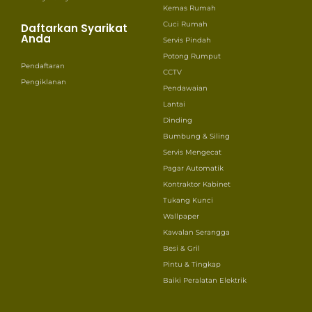
Kemas Rumah
Cuci Rumah
Daftarkan Syarikat
Anda
Servis Pindah
Potong Rumput
Pendaftaran
CCTV
Pengiklanan
Pendawaian
Lantai
Dinding
Bumbung & Siling
Servis Mengecat
Pagar Automatik
Kontraktor Kabinet
Tukang Kunci
Wallpaper
Kawalan Serangga
Besi & Gril
Pintu & Tingkap
Baiki Peralatan Elektrik