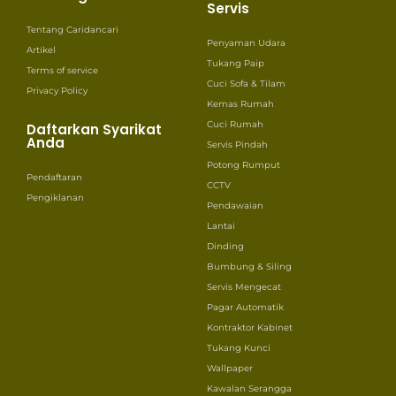
Servis
Tentang Caridancari
Penyaman Udara
Artikel
Tukang Paip
Terms of service
Cuci Sofa & Tilam
Privacy Policy
Kemas Rumah
Cuci Rumah
Daftarkan Syarikat
Anda
Servis Pindah
Potong Rumput
Pendaftaran
CCTV
Pengiklanan
Pendawaian
Lantai
Dinding
Bumbung & Siling
Servis Mengecat
Pagar Automatik
Kontraktor Kabinet
Tukang Kunci
Wallpaper
Kawalan Serangga