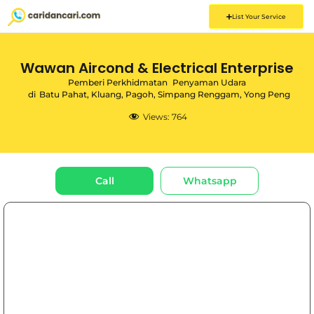
List Your Service
Wawan Aircond & Electrical Enterprise
Pemberi Perkhidmatan
Penyaman Udara
di
Batu Pahat
,
Kluang
,
Pagoh
,
Simpang Renggam
,
Yong Peng
Views:
764
Call
Whatsapp