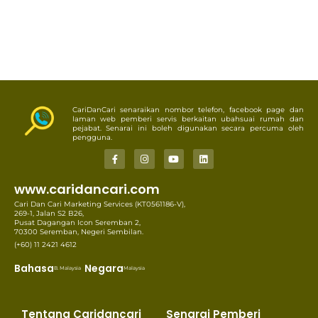
CariDanCari senaraikan nombor telefon, facebook page dan
laman web pemberi servis berkaitan ubahsuai rumah dan
pejabat. Senarai ini boleh digunakan secara percuma oleh
pengguna.
www.caridancari.com
Cari Dan Cari Marketing Services (KT0561186-V),
269-1, Jalan S2 B26,
Pusat Dagangan Icon Seremban 2,
70300 Seremban, Negeri Sembilan.
(+60) 11 2421 4612
Bahasa
Negara
B. Malaysia
Malaysia
Tentang Caridancari
Senarai Pemberi