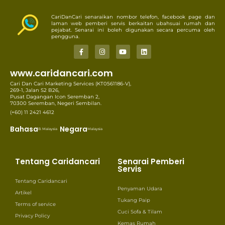
CariDanCari senaraikan nombor telefon, facebook page dan
laman web pemberi servis berkaitan ubahsuai rumah dan
pejabat. Senarai ini boleh digunakan secara percuma oleh
pengguna.
www.caridancari.com
Cari Dan Cari Marketing Services (KT0561186-V),
269-1, Jalan S2 B26,
Pusat Dagangan Icon Seremban 2,
70300 Seremban, Negeri Sembilan.
(+60) 11 2421 4612
Bahasa
Negara
B. Malaysia
Malaysia
Tentang Caridancari
Senarai Pemberi
Servis
Tentang Caridancari
Penyaman Udara
Artikel
Tukang Paip
Terms of service
Cuci Sofa & Tilam
Privacy Policy
Kemas Rumah