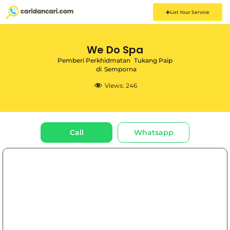
List Your Service
We Do Spa
Pemberi Perkhidmatan
Tukang Paip
di
Semporna
Views:
246
Call
Whatsapp