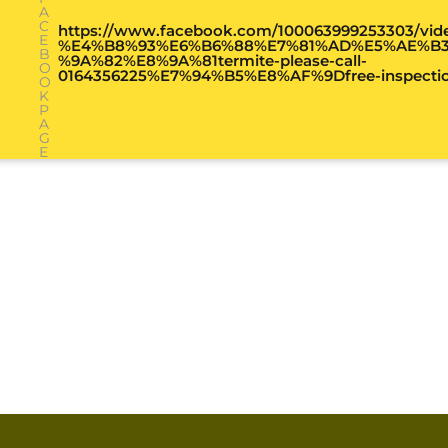
A
C
https://www.facebook.com/100063999253303/video
E
%E4%B8%93%E6%B6%88%E7%81%AD%E5%AE%B
B
%9A%82%E8%9A%81termite-please-call-
O
0164356225%E7%94%B5%E8%AF%9Dfree-inspectio
O
K
P
A
G
E