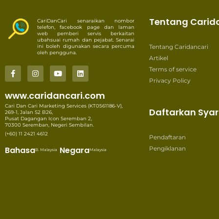
Tentang Carid
CariDanCari senaraikan nombor
telefon, facebook page dan laman
web pemberi servis berkaitan
ubahsuai rumah dan pejabat. Senarai
ini boleh digunakan secara percuma
Tentang Caridancari
oleh pengguna.
Artikel
Terms of service
Privacy Policy
www.caridancari.com
Cari Dan Cari Marketing Services (KT0561186-V),
Daftarkan Syar
269-1, Jalan S2 B26,
Pusat Dagangan Icon Seremban 2,
70300 Seremban, Negeri Sembilan.
(+60) 11 2421 4612
Pendaftaran
Bahasa
Negara
Pengiklanan
B. Malaysia
Malaysia