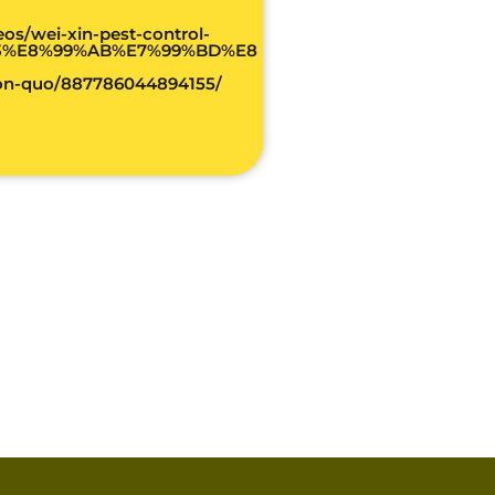
s/wei-xin-pest-control-
3%E8%99%AB%E7%99%BD%E8
n-quo/887786044894155/