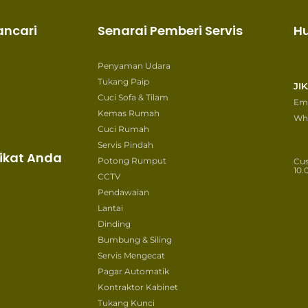
ancari
Senarai Pemberi Servis
H
Penyaman Udara
Tukang Paip
JI
Cuci Sofa & Tilam
Ema
Kemas Rumah
Wh
Cuci Rumah
Servis Pindah
ikat Anda
Potong Rumput
Cu
10.
CCTV
Pendawaian
Lantai
Dinding
Bumbung & Siling
Servis Mengecat
Pagar Automatik
Kontraktor Kabinet
Tukang Kunci