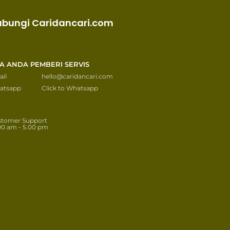
ubungi Caridancari.com
KA ANDA PEMBERI SERVIS
il
hello@caridancari.com
atsapp
Click to Whatsapp
stomer Support
00 am - 5.00 pm