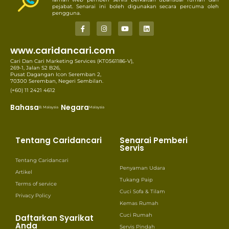
pejabat. Senarai ini boleh digunakan secara percuma oleh
pengguna.
www.caridancari.com
Cari Dan Cari Marketing Services (KT0561186-V),
269-1, Jalan S2 B26,
Pusat Dagangan Icon Seremban 2,
70300 Seremban, Negeri Sembilan.
(+60) 11 2421 4612
Bahasa
Negara
B. Malaysia
Malaysia
Tentang Caridancari
Senarai Pemberi
Servis
Tentang Caridancari
Penyaman Udara
Artikel
Tukang Paip
Terms of service
Cuci Sofa & Tilam
Privacy Policy
Kemas Rumah
Cuci Rumah
Daftarkan Syarikat
Anda
Servis Pindah