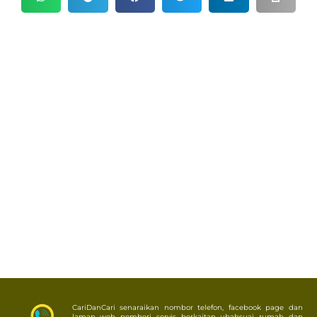
CariDanCari senaraikan nombor telefon, facebook page dan
laman web pemberi servis berkaitan ubahsuai rumah dan