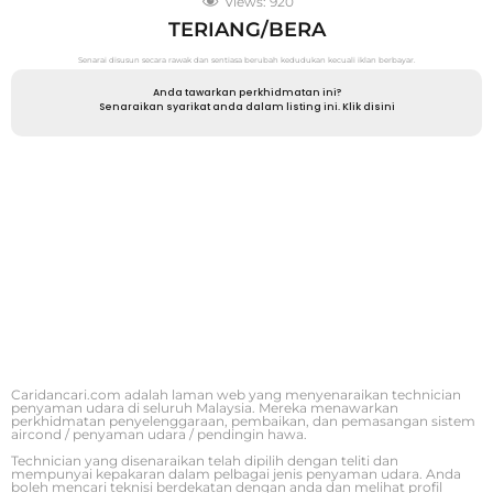
Views:
920
TERIANG/BERA
Senarai disusun secara rawak dan sentiasa berubah kedudukan kecuali iklan berbayar.
Anda tawarkan perkhidmatan ini?
Senaraikan syarikat anda dalam listing ini. Klik disini
Caridancari.com adalah laman web yang menyenaraikan technician
penyaman udara di seluruh Malaysia. Mereka menawarkan
perkhidmatan penyelenggaraan, pembaikan, dan pemasangan sistem
aircond / penyaman udara / pendingin hawa.
Technician yang disenaraikan telah dipilih dengan teliti dan
mempunyai kepakaran dalam pelbagai jenis penyaman udara. Anda
boleh mencari teknisi berdekatan dengan anda dan melihat profil