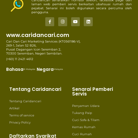
CariDanCari senaraikan nombor telefon, facebook page dan
laman web pemberi servis berkaitan ubahsuai rumah dan
pejabat. Senarai ini boleh digunakan secara percuma oleh
pengguna.
www.caridancari.com
Cari Dan Cari Marketing Services (KT0561186-V),
269-1, Jalan S2 B26,
Pusat Dagangan Icon Seremban 2,
70300 Seremban, Negeri Sembilan.
(+60) 11 2421 4612
Bahasa
Negara
B. Malaysia
Malaysia
Tentang Caridancari
Senarai Pemberi
Servis
Tentang Caridancari
Penyaman Udara
Artikel
Tukang Paip
Terms of service
Cuci Sofa & Tilam
Privacy Policy
Kemas Rumah
Cuci Rumah
Daftarkan Syarikat