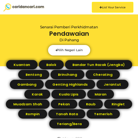
List Your Service
Senarai Pemberi Perkhidmatan
Pendawaian
Di
Pahang
Pilih Negeri Lain
Kuantan
Balok
Bandar Tun Razak (Jengka)
Bentong
Brinchang
Cherating
Gambang
Genting Highlands
Jerantut
Karak
Kuala Lipis
Maran
Muadzam Shah
Pekan
Raub
Ringlet
Rompin
Tanah Rata
Temerloh
Teriang/Bera