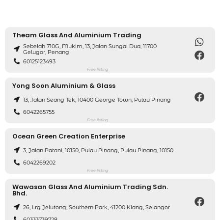
Theam Glass And Aluminium Trading
Sebelah 710G, Mukim, 13, Jalan Sungai Dua, 11700
Gelugor, Penang
60125123493
Free listing
Yong Soon Aluminium & Glass
13, Jalan Seang Tek, 10400 George Town, Pulau Pinang
6042265755
Free listing
Ocean Green Creation Enterprise
3, Jalan Patani, 10150, Pulau Pinang, Pulau Pinang, 10150
6042269202
Free listing
Wawasan Glass And Aluminium Trading Sdn.
Bhd.
26, Lrg Jelutong, Southern Park, 41200 Klang, Selangor
60333739728