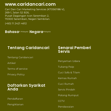
www.caridancari.com
Cari Dan Cari Marketing Services (KT0561186-V),
269-1, Jalan S2 B26,
Pusat Dagangan Icon Seremban 2,
70300 Seremban, Negeri Sembilan.
(+60) 11 2421 4612
Bahasa
Negara
B. Malaysia
Malaysia
Tentang Caridancari
Senarai Pemberi
Servis
Tentang Caridancari
Penyaman Udara
Artikel
Tukang Paip
Terms of service
Cuci Sofa & Tilam
Privacy Policy
Kemas Rumah
Cuci Rumah
Daftarkan Syarikat
Anda
Servis Pindah
Potong Rumput
Pendaftaran
CCTV
Pengiklanan
Pendawaian