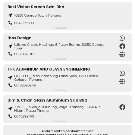
Best Vision Screen Sdn. Bhd.
10250 George Town, Penang
6042277500
Free listing
Ibox Design
Wisma Cheok Holdings, 6, Jalan Burma, 10050 George
Town
60175841017
Free listing
TFK ALUMINIUM AND GLASS ENGINEERING
NO 109-E, Jalan, Kampung Lahar Yooi, 13300 Tasek
Gelugor, Penang
60182020946
Free listing
Sim & Chan Glass Aluminium Sdn Bhd
1038 F, Jln Paya Terubung, Paya Terubong, 11060 Air
Hitam, Pulau Pinang
6048299479
Free listing
Anda tawarkan perkhidmatan ini?
Senaraikan syarikat anda dalam listing ini. Klik disini