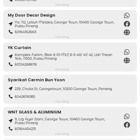
Free listing
My Door Decor Design
No. 112, Lebuh Melaka, George Town, 10400 George Town,
Pulau Pinang
60164162663
Free listing
YK Curtain
Komplek Farlim, Blok 6-01-ML7, 6-5-40/ 41/ 42, Lbh Thean
Teik, 11500, Pulau Pinang
60124268676
Free listing
Syarikat Cermin Bun Yoon
229, Chulia St, Georgetown, 10200 George Town, Penang
6042619085
Free listing
WNT GLASS & ALUMINIUM
9, Lrg Ayer Itam, George Town, 10460 George Town,
Pulau Pinang
60164454231
Free listing