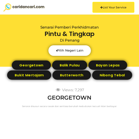
List Your Service
Senarai Pemberi Perkhidmatan
Pintu & Tingkap
Di
Penang
Pilih Negeri Lain
Georgetown
Balik Pulau
Bayan Lepas
Bukit Mertajam
Butterworth
Nibong Tebal
Views:
7,297
GEORGETOWN
Senarai disusun secara rawak dan sentiasa berubah kedudukan kecuali iklan berbayar.