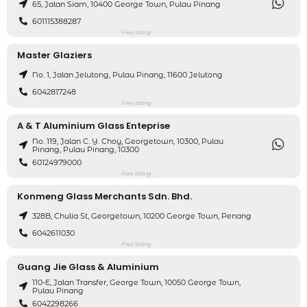
65, Jalan Siam, 10400 George Town, Pulau Pinang
601115388287
Free listing
Master Glaziers
No. 1, Jalan Jelutong, Pulau Pinang, 11600 Jelutong
6042817248
Free listing
A & T Aluminium Glass Enteprise
No. 119, Jalan C. Y. Choy, Georgetown, 10300, Pulau
Pinang, Pulau Pinang, 10300
60124979000
Free listing
Konmeng Glass Merchants Sdn. Bhd.
328B, Chulia St, Georgetown, 10200 George Town, Penang
6042611030
Free listing
Guang Jie Glass & Aluminium
110-E, Jalan Transfer, George Town, 10050 George Town,
Pulau Pinang
6042298266