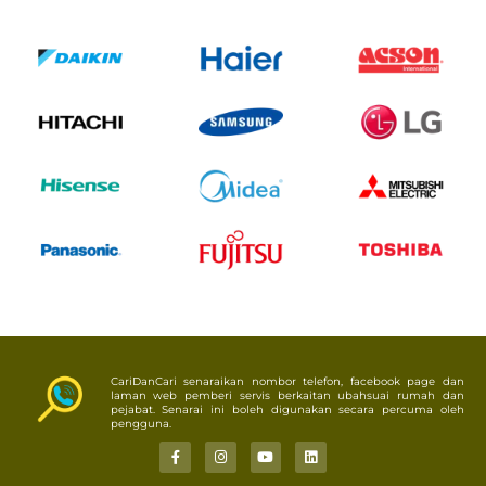
CariDanCari senaraikan nombor telefon, facebook page dan
laman web pemberi servis berkaitan ubahsuai rumah dan
pejabat. Senarai ini boleh digunakan secara percuma oleh
pengguna.