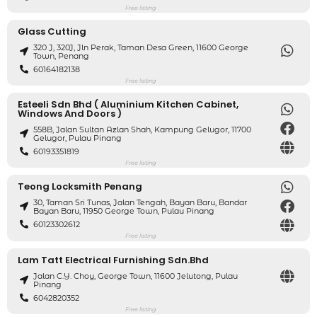
Free listing
Glass Cutting
320 J, 320J, Jln Perak, Taman Desa Green, 11600 George
Town, Penang
60164182138
Free listing
Esteeli Sdn Bhd ( Aluminium Kitchen Cabinet,
Windows And Doors )
558B, Jalan Sultan Azlan Shah, Kampung Gelugor, 11700
Gelugor, Pulau Pinang
60193351819
Free listing
Teong Locksmith Penang
30, Taman Sri Tunas, Jalan Tengah, Bayan Baru, Bandar
Bayan Baru, 11950 George Town, Pulau Pinang
60123302612
Free listing
Lam Tatt Electrical Furnishing Sdn.Bhd
Jalan C.Y. Choy, George Town, 11600 Jelutong, Pulau
Pinang
6042820352
Free listing