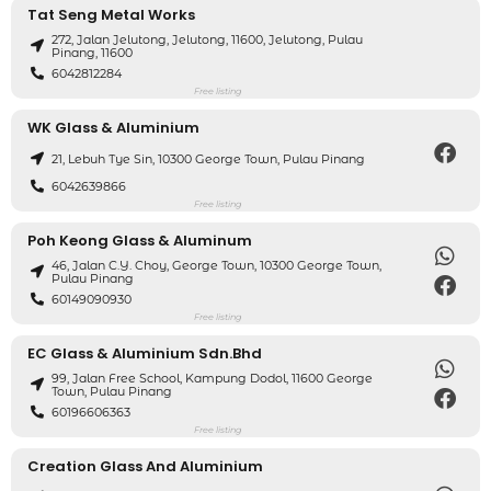
Tat Seng Metal Works
272, Jalan Jelutong, Jelutong, 11600, Jelutong, Pulau
Pinang, 11600
6042812284
Free listing
WK Glass & Aluminium
21, Lebuh Tye Sin, 10300 George Town, Pulau Pinang
6042639866
Free listing
Poh Keong Glass & Aluminum
46, Jalan C.Y. Choy, George Town, 10300 George Town,
Pulau Pinang
60149090930
Free listing
EC Glass & Aluminium Sdn.Bhd
99, Jalan Free School, Kampung Dodol, 11600 George
Town, Pulau Pinang
60196606363
Free listing
Creation Glass And Aluminium