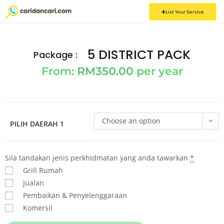
List Your Service
5 DISTRICT PACK
Package :
From:
RM
350.00
per year
Choose an option
PILIH DAERAH 1
Sila tandakan jenis perkhidmatan yang anda tawarkan
*
Grill Rumah
Jualan
Pembaikan & Penyelenggaraan
Komersil