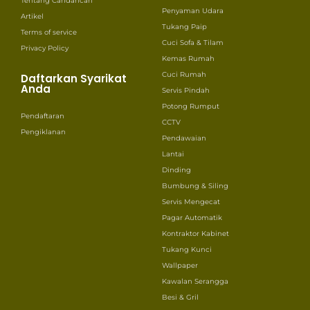
Tentang Caridancari
Penyaman Udara
Artikel
Tukang Paip
Terms of service
Cuci Sofa & Tilam
Privacy Policy
Kemas Rumah
Cuci Rumah
Daftarkan Syarikat
Anda
Servis Pindah
Potong Rumput
Pendaftaran
CCTV
Pengiklanan
Pendawaian
Lantai
Dinding
Bumbung & Siling
Servis Mengecat
Pagar Automatik
Kontraktor Kabinet
Tukang Kunci
Wallpaper
Kawalan Serangga
Besi & Gril