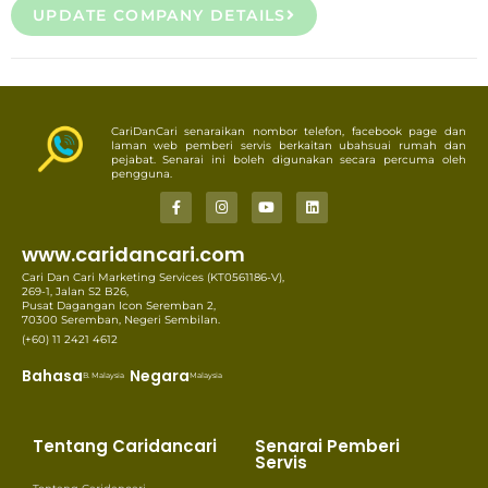
UPDATE COMPANY DETAILS
CariDanCari senaraikan nombor telefon, facebook page dan
laman web pemberi servis berkaitan ubahsuai rumah dan
pejabat. Senarai ini boleh digunakan secara percuma oleh
pengguna.
www.caridancari.com
Cari Dan Cari Marketing Services (KT0561186-V),
269-1, Jalan S2 B26,
Pusat Dagangan Icon Seremban 2,
70300 Seremban, Negeri Sembilan.
(+60) 11 2421 4612
Bahasa
Negara
B. Malaysia
Malaysia
Tentang Caridancari
Senarai Pemberi
Servis