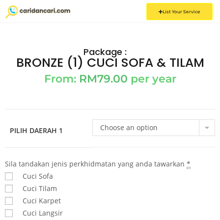
List Your Service
Package :
BRONZE (1) CUCI SOFA & TILAM
From:
RM
79.00
per year
Choose an option
PILIH DAERAH 1
Sila tandakan jenis perkhidmatan yang anda tawarkan
*
Cuci Sofa
Cuci Tilam
Cuci Karpet
Cuci Langsir