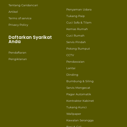
Tentang Caridancari
Penyaman Udara
Artikel
Tukang Paip
Terms of service
Cuci Sofa & Tilam
Privacy Policy
Kemas Rumah
Cuci Rumah
Daftarkan Syarikat
Anda
Servis Pindah
Potong Rumput
Pendaftaran
CCTV
Pengiklanan
Pendawaian
Lantai
Dinding
Bumbung & Siling
Servis Mengecat
Pagar Automatik
Kontraktor Kabinet
Tukang Kunci
Wallpaper
Kawalan Serangga
Besi & Gril