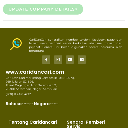
UPDATE COMPANY DETAILS
CariDanCari senaraikan nombor telefon, facebook page dan
laman web pemberi servis berkaitan ubahsuai rumah dan
pejabat. Senarai ini boleh digunakan secara percuma oleh
pengguna.
www.caridancari.com
Cari Dan Cari Marketing Services (KT0561186-V),
269-1, Jalan S2 B26,
Pusat Dagangan Icon Seremban 2,
70300 Seremban, Negeri Sembilan.
(+60) 11 2421 4612
Bahasa
Negara
B. Malaysia
Malaysia
Tentang Caridancari
Senarai Pemberi
Servis