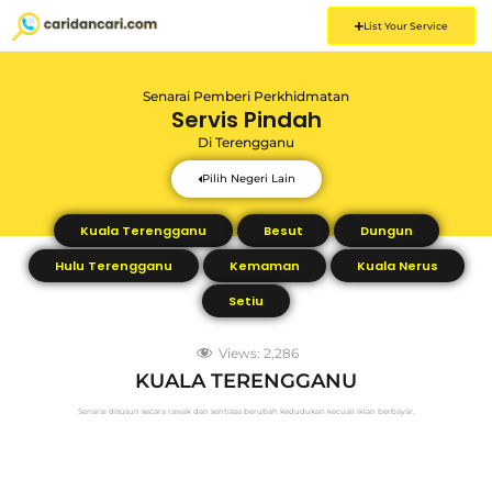
List Your Service
Senarai Pemberi Perkhidmatan
Servis Pindah
Di
Terengganu
Pilih Negeri Lain
Kuala Terengganu
Besut
Dungun
Hulu Terengganu
Kemaman
Kuala Nerus
Setiu
Views:
2,286
KUALA TERENGGANU
Senarai disusun secara rawak dan sentiasa berubah kedudukan kecuali iklan berbayar.