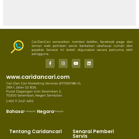
CariDanCari senaraikan nombor telefon, facebook page dan
laman web pemberi servis berkaitan ubahsuai rumah dan
pejabat. Senarai ini boleh digunakan secara percuma oleh
pengguna.
www.caridancari.com
Cari Dan Cari Marketing Services (KT0561186-V),
269-1, Jalan S2 B26,
Pusat Dagangan Icon Seremban 2,
70300 Seremban, Negeri Sembilan.
(+60) 11 2421 4612
Bahasa
Negara
B. Malaysia
Malaysia
Tentang Caridancari
Senarai Pemberi
Servis