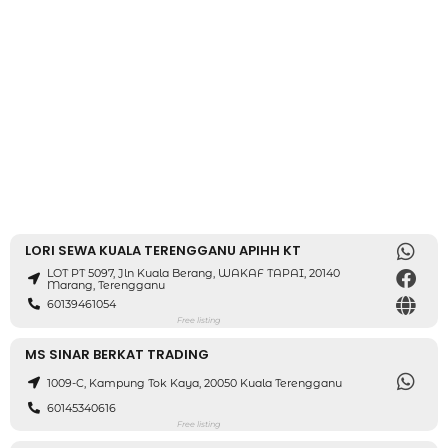
LORI SEWA KUALA TERENGGANU APIHH KT
LOT PT 5097, Jln Kuala Berang, WAKAF TAPAI, 20140
Marang, Terengganu
60139461054
Free listing
MS SINAR BERKAT TRADING
1009-C, Kampung Tok Kaya, 20050 Kuala Terengganu
60145340616
Free listing