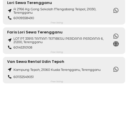
Lori Sewa Terengganu
A 2766 Kg Gong Sekolah Mengabang Telipot, 21030,
Terengganu
60109558490
Free listing
Faris Lori Sewa Terengganu
LOT PT 33915 TAMAN TEMBESU PERDANA PERDANA 6,
21200, Terengganu
60145310108
Free listing
Van Sewa Rental Udin Tepoh
Kampung Tepoh, 21060 Kuala Terengganu, Terengganu
601132549051
Free listing