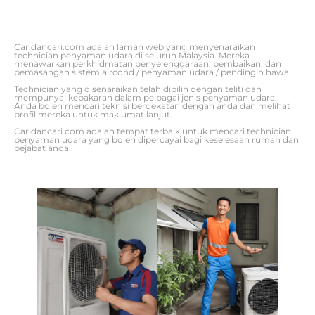
Caridancari.com adalah laman web yang menyenaraikan
technician penyaman udara di seluruh Malaysia. Mereka
menawarkan perkhidmatan penyelenggaraan, pembaikan, dan
pemasangan sistem aircond / penyaman udara / pendingin hawa.
Technician yang disenaraikan telah dipilih dengan teliti dan
mempunyai kepakaran dalam pelbagai jenis penyaman udara.
Anda boleh mencari teknisi berdekatan dengan anda dan melihat
profil mereka untuk maklumat lanjut.
Caridancari.com adalah tempat terbaik untuk mencari technician
penyaman udara yang boleh dipercayai bagi keselesaan rumah dan
pejabat anda.