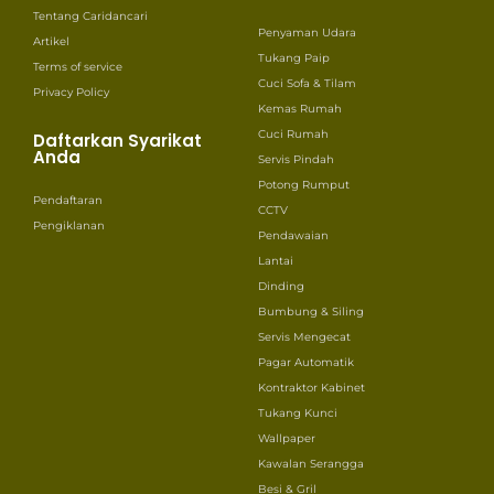
Tentang Caridancari
Penyaman Udara
Artikel
Tukang Paip
Terms of service
Cuci Sofa & Tilam
Privacy Policy
Kemas Rumah
Cuci Rumah
Daftarkan Syarikat
Anda
Servis Pindah
Potong Rumput
Pendaftaran
CCTV
Pengiklanan
Pendawaian
Lantai
Dinding
Bumbung & Siling
Servis Mengecat
Pagar Automatik
Kontraktor Kabinet
Tukang Kunci
Wallpaper
Kawalan Serangga
Besi & Gril