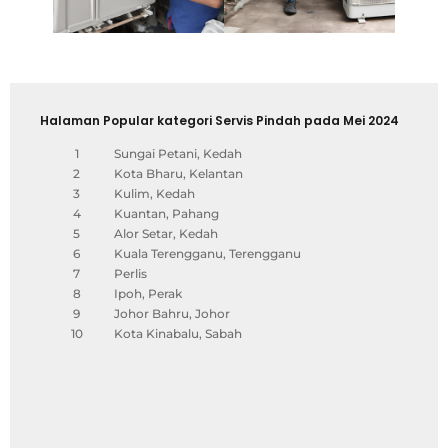
Halaman Popular kategori Servis Pindah pada Mei 2024
1
Sungai Petani, Kedah
2
Kota Bharu, Kelantan
3
Kulim, Kedah
4
Kuantan, Pahang
5
Alor Setar, Kedah
6
Kuala Terengganu, Terengganu
7
Perlis
8
Ipoh, Perak
9
Johor Bahru, Johor
10
Kota Kinabalu, Sabah