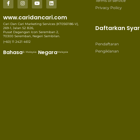
Terms of service
Privacy Policy
www.caridancari.com
Cari Dan Cari Marketing Services (KT0561186-V),
Daftarkan Syar
269-1, Jalan S2 B26,
Pusat Dagangan Icon Seremban 2,
70300 Seremban, Negeri Sembilan.
(+60) 11 2421 4612
Pendaftaran
Bahasa
Negara
Pengiklanan
B. Malaysia
Malaysia