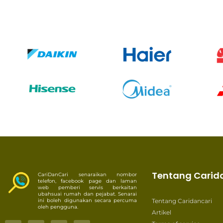
Tentang Carid
CariDanCari senaraikan nombor
telefon, facebook page dan laman
web pemberi servis berkaitan
ubahsuai rumah dan pejabat. Senarai
ini boleh digunakan secara percuma
Tentang Caridancari
oleh pengguna.
Artikel