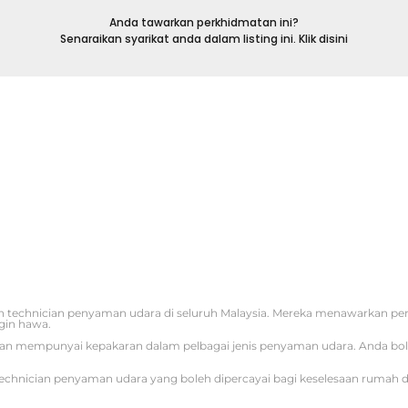
Anda tawarkan perkhidmatan ini?
Senaraikan syarikat anda dalam listing ini. Klik disini
 technician penyaman udara di seluruh Malaysia. Mereka menawarkan p
gin hawa.
iti dan mempunyai kepakaran dalam pelbagai jenis penyaman udara. Anda b
echnician penyaman udara yang boleh dipercayai bagi keselesaan rumah d