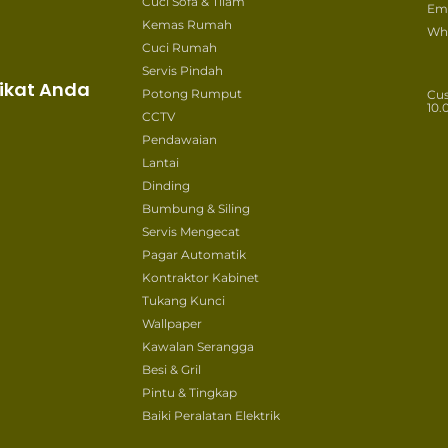
Cuci Sofa & Tilam
Ema
Kemas Rumah
Wh
Cuci Rumah
Servis Pindah
ikat Anda
Potong Rumput
Cu
10.
CCTV
Pendawaian
Lantai
Dinding
Bumbung & Siling
Servis Mengecat
Pagar Automatik
Kontraktor Kabinet
Tukang Kunci
Wallpaper
Kawalan Serangga
Besi & Gril
Pintu & Tingkap
Baiki Peralatan Elektrik