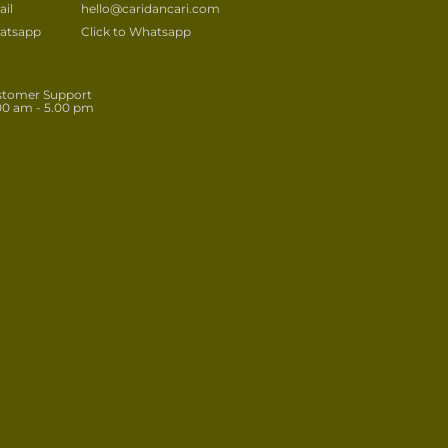
il
hello@caridancari.com
atsapp
Click to Whatsapp
stomer Support
00 am - 5.00 pm