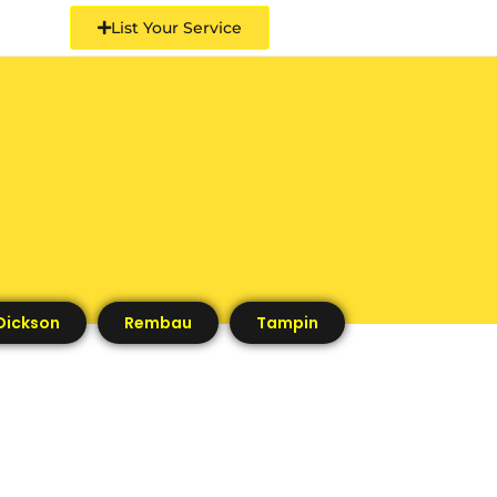
List Your Service
Dickson
Rembau
Tampin