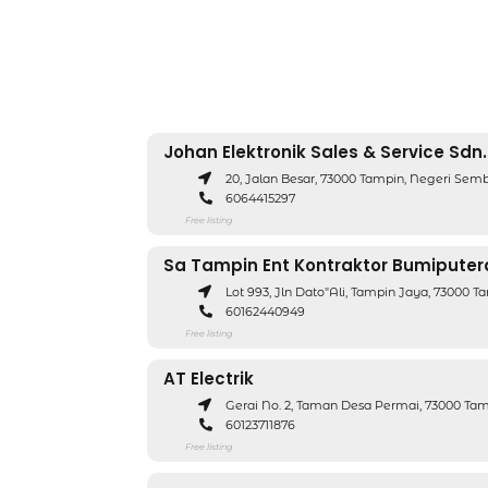
Johan Elektronik Sales & Service Sdn.
20, Jalan Besar, 73000 Tampin, Negeri Semb
6064415297
Free listing
Sa Tampin Ent Kontraktor Bumiputer
Lot 993, Jln Dato"ali, Tampin Jaya, 73000 
60162440949
Free listing
AT Electrik
Gerai No. 2, Taman Desa Permai, 73000 Ta
60123711876
Free listing