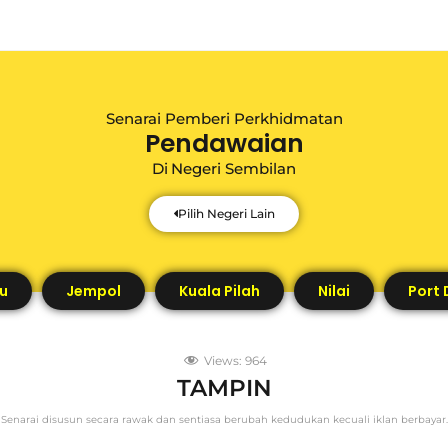
Senarai Pemberi Perkhidmatan
Pendawaian
Di
Negeri Sembilan
Pilih Negeri Lain
u
Jempol
Kuala Pilah
Nilai
Port 
Views:
964
TAMPIN
Senarai disusun secara rawak dan sentiasa berubah kedudukan kecuali iklan berbayar.