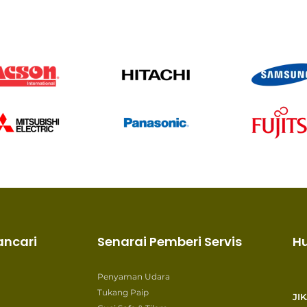
ancari
Senarai Pemberi Servis
H
Penyaman Udara
Tukang Paip
JI