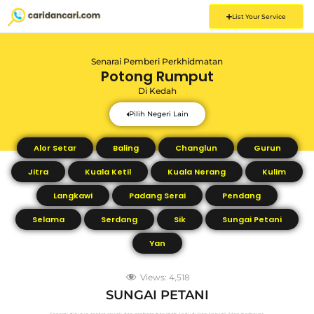
List Your Service
Senarai Pemberi Perkhidmatan
Potong Rumput
Di
Kedah
Pilih Negeri Lain
Alor Setar
Baling
Changlun
Gurun
Jitra
Kuala Ketil
Kuala Nerang
Kulim
Langkawi
Padang Serai
Pendang
Selama
Serdang
Sik
Sungai Petani
Yan
Views:
4,518
SUNGAI PETANI