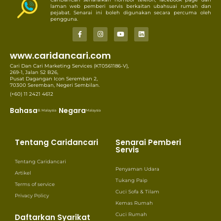
laman web pemberi servis berkaitan ubahsuai rumah dan
pejabat. Senarai ini boleh digunakan secara percuma oleh
pengguna.
www.caridancari.com
Cari Dan Cari Marketing Services (KT0561186-V),
269-1, Jalan S2 B26,
Pusat Dagangan Icon Seremban 2,
70300 Seremban, Negeri Sembilan.
(+60) 11 2421 4612
Bahasa
Negara
B. Malaysia
Malaysia
Tentang Caridancari
Senarai Pemberi
Servis
Tentang Caridancari
Penyaman Udara
Artikel
Tukang Paip
Terms of service
Cuci Sofa & Tilam
Privacy Policy
Kemas Rumah
Cuci Rumah
Daftarkan Syarikat