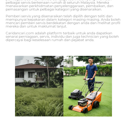
pelbagai servis berkenaan rumah di seluruh Malaysia. Mereka
menawarkan perkhidmatan penyelenggaraan, pembaikan, dan
pemasangan untuk pelbagai kategori yang disenaraikan.
Pemberi servis yang disenaraikan telah dipilih dengan teliti dan
mempunyai kepakaran dalam kategori masing masing. Anda boleh
mencari pemberi servis berdekatan dengan anda dan melihat profil
mereka dan untuk maklumat lanjut.
Caridancari.com adalah platform terbaik untuk anda dapatkan
senarai perniagaan, servis, individu dan juga technician yang boleh
dipercayai bagi keselesaan rumah dan pejabat anda.