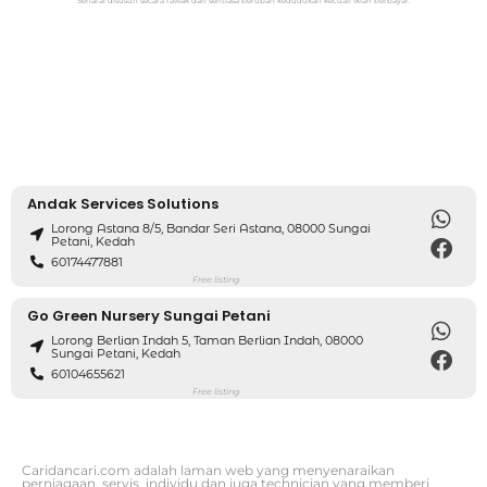
Senarai disusun secara rawak dan sentiasa berubah kedudukan kecuali iklan berbayar.
Andak Services Solutions
Lorong Astana 8/5, Bandar Seri Astana, 08000 Sungai
Petani, Kedah
60174477881
Free listing
Go Green Nursery Sungai Petani
Lorong Berlian Indah 5, Taman Berlian Indah, 08000
Sungai Petani, Kedah
60104655621
Free listing
Caridancari.com adalah laman web yang menyenaraikan
perniagaan, servis, individu dan juga technician yang memberi