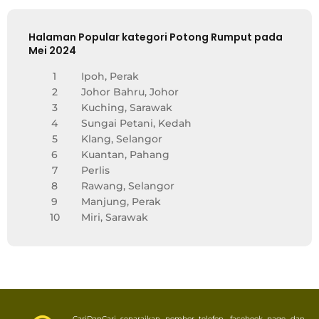
Halaman Popular kategori Potong Rumput pada
Mei 2024
1
Ipoh, Perak
2
Johor Bahru, Johor
3
Kuching, Sarawak
4
Sungai Petani, Kedah
5
Klang, Selangor
6
Kuantan, Pahang
7
Perlis
8
Rawang, Selangor
9
Manjung, Perak
10
Miri, Sarawak
CariDanCari senaraikan nombor telefon, facebook page dan