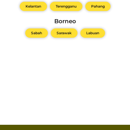
Kelantan
Terengganu
Pahang
Borneo
Sabah
Sarawak
Labuan