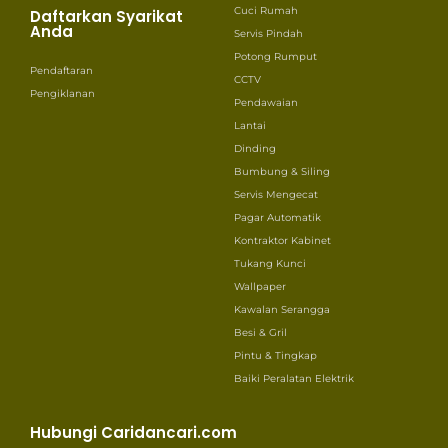
Cuci Rumah
Daftarkan Syarikat
Anda
Servis Pindah
Potong Rumput
Pendaftaran
CCTV
Pengiklanan
Pendawaian
Lantai
Dinding
Bumbung & Siling
Servis Mengecat
Pagar Automatik
Kontraktor Kabinet
Tukang Kunci
Wallpaper
Kawalan Serangga
Besi & Gril
Pintu & Tingkap
Baiki Peralatan Elektrik
Hubungi Caridancari.com