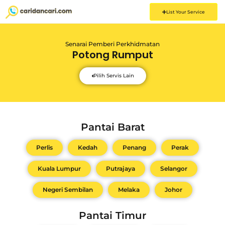
List Your Service
Senarai Pemberi Perkhidmatan
Potong Rumput
Pilih Servis Lain
Pantai Barat
Perlis
Kedah
Penang
Perak
Kuala Lumpur
Putrajaya
Selangor
Negeri Sembilan
Melaka
Johor
Pantai Timur