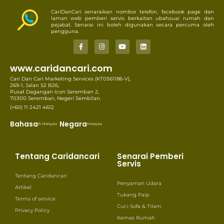
CariDanCari senaraikan nombor telefon, facebook page dan
laman web pemberi servis berkaitan ubahsuai rumah dan
pejabat. Senarai ini boleh digunakan secara percuma oleh
pengguna.
www.caridancari.com
Cari Dan Cari Marketing Services (KT0561186-V),
269-1, Jalan S2 B26,
Pusat Dagangan Icon Seremban 2,
70300 Seremban, Negeri Sembilan.
(+60) 11 2421 4612
Bahasa
Negara
B. Malaysia
Malaysia
Tentang Caridancari
Senarai Pemberi
Servis
Tentang Caridancari
Penyaman Udara
Artikel
Tukang Paip
Terms of service
Cuci Sofa & Tilam
Privacy Policy
Kemas Rumah