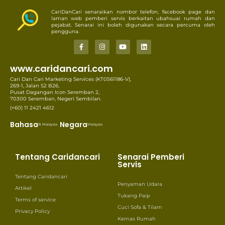
CariDanCari senaraikan nombor telefon, facebook page dan
laman web pemberi servis berkaitan ubahsuai rumah dan
pejabat. Senarai ini boleh digunakan secara percuma oleh
pengguna.
www.caridancari.com
Cari Dan Cari Marketing Services (KT0561186-V),
269-1, Jalan S2 B26,
Pusat Dagangan Icon Seremban 2,
70300 Seremban, Negeri Sembilan.
(+60) 11 2421 4612
Bahasa
Negara
B. Malaysia
Malaysia
Tentang Caridancari
Senarai Pemberi
Servis
Tentang Caridancari
Penyaman Udara
Artikel
Tukang Paip
Terms of service
Cuci Sofa & Tilam
Privacy Policy
Kemas Rumah