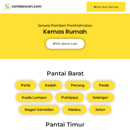
List Your Service
Senarai Pemberi Perkhidmatan
Kemas Rumah
Pilih Servis Lain
Pantai Barat
Perlis
Kedah
Penang
Perak
Kuala Lumpur
Putrajaya
Selangor
Negeri Sembilan
Melaka
Johor
Pantai Timur