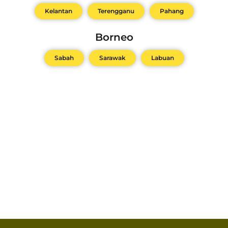
Kelantan
Terengganu
Pahang
Borneo
Sabah
Sarawak
Labuan