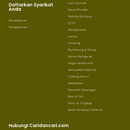
Cuci Rumah
Daftarkan Syarikat
Anda
Servis Pindah
Potong Rumput
Pendaftaran
CCTV
Pengiklanan
Pendawaian
Lantai
Dinding
Bumbung & Siling
Servis Mengecat
Pagar Automatik
Kontraktor Kabinet
Tukang Kunci
Wallpaper
Kawalan Serangga
Besi & Gril
Pintu & Tingkap
Baiki Peralatan Elektrik
Hubungi Caridancari.com