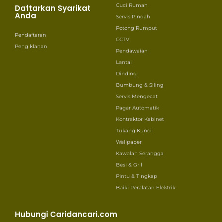
Cuci Rumah
Daftarkan Syarikat
Anda
Servis Pindah
Potong Rumput
Pendaftaran
CCTV
Pengiklanan
Pendawaian
Lantai
Dinding
Bumbung & Siling
Servis Mengecat
Pagar Automatik
Kontraktor Kabinet
Tukang Kunci
Wallpaper
Kawalan Serangga
Besi & Gril
Pintu & Tingkap
Baiki Peralatan Elektrik
Hubungi Caridancari.com