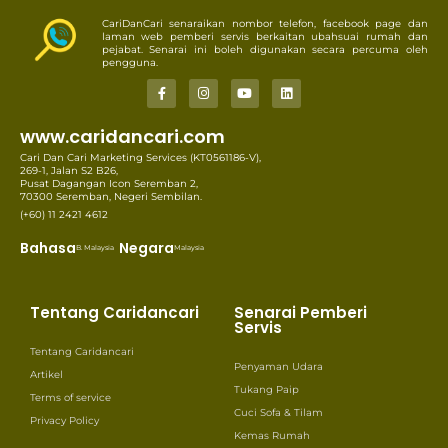
CariDanCari senaraikan nombor telefon, facebook page dan
laman web pemberi servis berkaitan ubahsuai rumah dan
pejabat. Senarai ini boleh digunakan secara percuma oleh
pengguna.
www.caridancari.com
Cari Dan Cari Marketing Services (KT0561186-V),
269-1, Jalan S2 B26,
Pusat Dagangan Icon Seremban 2,
70300 Seremban, Negeri Sembilan.
(+60) 11 2421 4612
Bahasa
Negara
B. Malaysia
Malaysia
Tentang Caridancari
Senarai Pemberi
Servis
Tentang Caridancari
Penyaman Udara
Artikel
Tukang Paip
Terms of service
Cuci Sofa & Tilam
Privacy Policy
Kemas Rumah