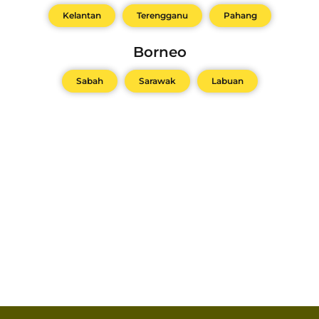
Kelantan
Terengganu
Pahang
Borneo
Sabah
Sarawak
Labuan