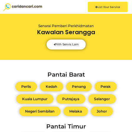
List Your Service
Senarai Pemberi Perkhidmatan
Kawalan Serangga
Pilih Servis Lain
Pantai Barat
Perlis
Kedah
Penang
Perak
Kuala Lumpur
Putrajaya
Selangor
Negeri Sembilan
Melaka
Johor
Pantai Timur